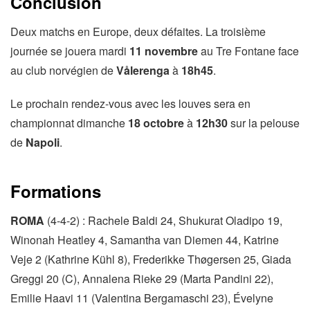
Conclusion
Deux matchs en Europe, deux défaites. La troisième
journée se jouera mardi
11 novembre
au Tre Fontane face
au club norvégien de
Vålerenga
à
18h45
.
Le prochain rendez-vous avec les louves sera en
championnat dimanche
18 octobre
à
12h30
sur la pelouse
de
Napoli
.
Formations
ROMA
(4-4-2) : Rachele Baldi 24, Shukurat Oladipo 19,
Winonah Heatley 4, Samantha van Diemen 44, Katrine
Veje 2 (Kathrine Kühl 8), Frederikke Thøgersen 25, Giada
Greggi 20 (C), Annalena Rieke 29 (Marta Pandini 22),
Emilie Haavi 11 (Valentina Bergamaschi 23), Évelyne