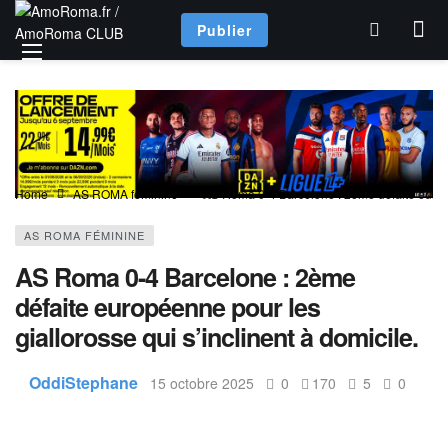
Publier
Home
AS ROMA féminine
AS Roma 0-4 Barcelone : 2ème défaite europée
AS ROMA FÉMININE
AS Roma 0-4 Barcelone : 2ème
défaite européenne pour les
giallorosse qui s’inclinent à domicile.
OddiStephane
15 octobre 2025
0
170
5
0