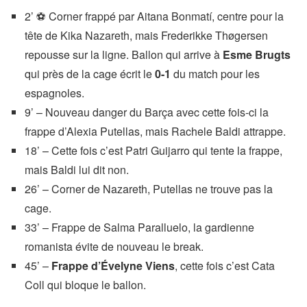
2’ ⚽ Corner frappé par Aitana Bonmatí, centre pour la
tête de Kika Nazareth, mais Frederikke Thøgersen
repousse sur la ligne. Ballon qui arrive à
Esme Brugts
qui près de la cage écrit le
0-1
du match pour les
espagnoles.
9’ – Nouveau danger du Barça avec cette fois-ci la
frappe d’Alexia Putellas, mais Rachele Baldi attrappe.
18’ – Cette fois c’est Patri Guijarro qui tente la frappe,
mais Baldi lui dit non.
26’ – Corner de Nazareth, Putellas ne trouve pas la
cage.
33’ – Frappe de Salma Paralluelo, la gardienne
romanista évite de nouveau le break.
45’ –
Frappe d’Évelyne Viens
, cette fois c’est Cata
Coll qui bloque le ballon.