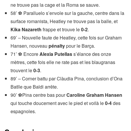
ne trouve pas la cage et la Roma se sauve.
58’ ⚽ Paralluelo s’envole sur la gauche, centre dans la
surface romanista, Heatley ne trouve pas la balle, et
Kika Nazareth
frappe et trouve le
0-2
.
69’ – Nouvelle faute de Heatley, cette fois sur Graham
Hansen, nouveau
pénalty
pour le Barça.
71’ ⚽ Encore
Alexia Putellas
s’élance des onze
mètres, cette fois elle ne rate pas et les blaugranas
trouvent le
0-3
.
89’ – Corner battu par Clàudia Pina, conclusion d’Ona
Batlle que Baldi arrête.
90’ ⚽Pina centre bas pour
Caroline Graham Hansen
qui touche doucement avec le pied et voilà le
0-4
des
espagnoles.