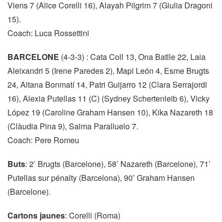
Viens 7 (Alice Corelli 16), Alayah Pilgrim 7 (Giulia Dragoni
15).
Coach: Luca Rossettini
BARCELONE
(4-3-3) : Cata Coll 13, Ona Batlle 22, Laia
Aleixandri 5 (Irene Paredes 2), Mapi León 4, Esme Brugts
24, Aitana Bonmatí 14, Patri Guijarro 12 (Clara Serrajordi
16), Alexia Putellas 11 (C) (Sydney Schertenleib 6), Vicky
López 19 (Caroline Graham Hansen 10), Kika Nazareth 18
(Clàudia Pina 9), Salma Paralluelo 7.
Coach: Pere Romeu
Buts
: 2’ Brugts (Barcelone), 58’ Nazareth (Barcelone), 71’
Putellas sur pénalty (Barcelona), 90’ Graham Hansen
(Barcelone).
Cartons jaunes
: Corelli (Roma)