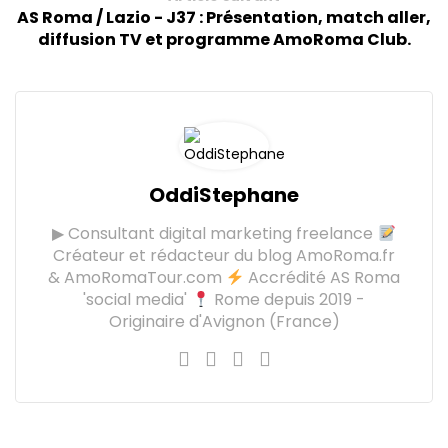
AS Roma / Lazio - J37 : Présentation, match aller,
diffusion TV et programme AmoRoma Club.
OddiStephane
▶ Consultant digital marketing freelance
Créateur et rédacteur du blog AmoRoma.fr
& AmoRomaTour.com
Accrédité AS Roma
'social media'
Rome depuis 2019 -
Originaire d'Avignon (France)