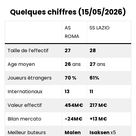
Quelques chiffres (15/05/2026)
AS
SS LAZIO
ROMA
Taille de l’effectif
2
7
28
Age moyen
26
ans
27
ans
Joueurs étrangers
70
%
61
%
Internationaux
13
11
Valeur effectif
454
M€
217
M€
Bilan mercato
-24M€
+13 M€
Meilleur buteurs
Malen
Isaksen
x5