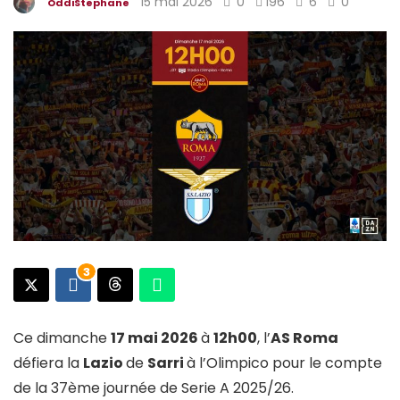
15 mai 2026
0
196
6
0
OddiStephane
3
Ce dimanche
17 mai 2026
à
12h00
, l’
AS Roma
défiera la
Lazio
de
Sarri
à l’Olimpico pour le compte
de la 37ème journée de Serie A 2025/26.