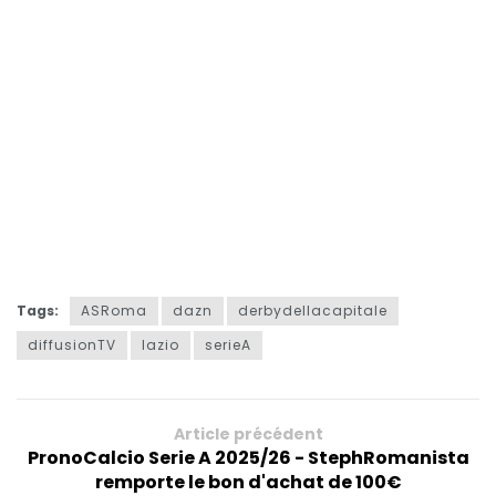
Tags:
ASRoma
dazn
derbydellacapitale
diffusionTV
lazio
serieA
Article précédent
PronoCalcio Serie A 2025/26 - StephRomanista
remporte le bon d'achat de 100€