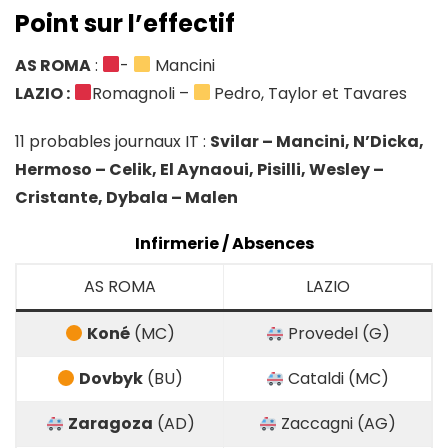
Point sur l’effectif
AS ROMA
:
-
Mancini
LAZIO :
Romagnoli –
Pedro, Taylor et Tavares
11 probables journaux IT :
Svilar – Mancini, N’Dicka,
Hermoso – Celik, El Aynaoui, Pisilli, Wesley –
Cristante, Dybala – Malen
Infirmerie / Absences
AS ROMA
LAZIO
Koné
(MC)
Provedel (G)
Dovbyk
(BU)
Cataldi (MC)
Zaragoza
(AD)
Zaccagni (AG)