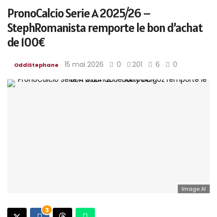
PronoCalcio Serie A 2025/26 –
StephRomanista remporte le bon d’achat
de 100€
15 mai 2026
0
201
6
0
OddiStephane
Image AI
3