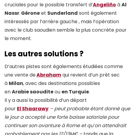
cruciales pour le possible transfert d’
Angeliño
à
Al
Nassr
.
Gérone
et
Sunderland
sont également
intéressés par l’arrière gauche , mais l’opération
avec le club saoudien semble la plus concrète pour
le moment.
Les autres solutions ?
D’autres pistes sont égalements étudiées comme
une vente de
Abraham
qui revient d’un prêt sec
à
Milan
, avec des destinations possibles
en
Arabie saoudite
ou
en Turquie
.
Il y a aussi la possibilité d’un départ
pour
El Shaarawy
– peut probable étant donné que
le jour a accepté une forte baisse salariale pour
continuer son avanture à Rome et qu’on attendrait
probablement pas les 12/13M€ –
tandis que la