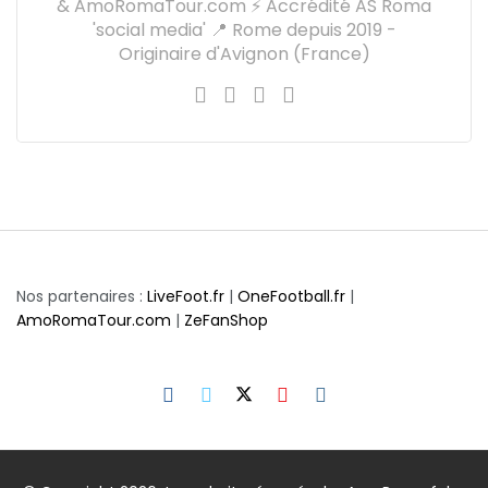
& AmoRomaTour.com ⚡ Accrédité AS Roma
'social media' 📍 Rome depuis 2019 -
Originaire d'Avignon (France)
Nos partenaires :
LiveFoot.fr
|
OneFootball.fr
|
AmoRomaTour.com
|
ZeFanShop