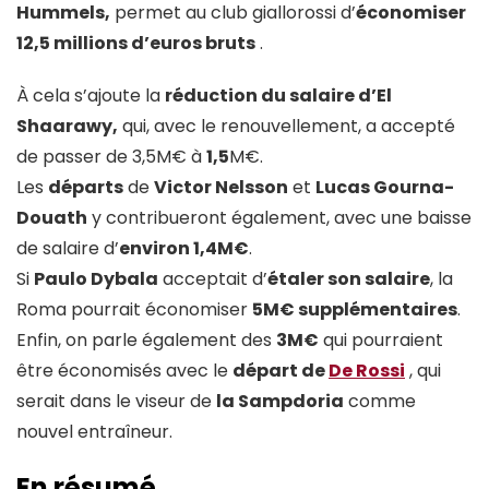
Hummels,
permet au club giallorossi d’
économiser
12,5 millions d’euros bruts
.
À cela s’ajoute la
réduction du salaire d’El
Shaarawy,
qui, avec le renouvellement, a accepté
de passer de 3,5M€ à
1,5
M€.
Les
départs
de
Victor Nelsson
et
Lucas Gourna-
Douath
y contribueront également, avec une baisse
de salaire d’
environ 1,4M€
.
Si
Paulo Dybala
acceptait d’
étaler son salaire
, la
Roma pourrait économiser
5M€ supplémentaires
.
Enfin, on parle également des
3M€
qui pourraient
être économisés avec le
départ de
De Rossi
, qui
serait dans le viseur de
la Sampdoria
comme
nouvel entraîneur.
En résumé