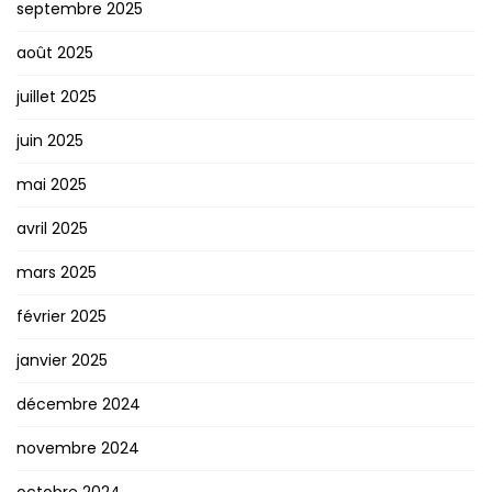
septembre 2025
août 2025
juillet 2025
juin 2025
mai 2025
avril 2025
mars 2025
février 2025
janvier 2025
décembre 2024
novembre 2024
octobre 2024