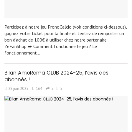
Participez à notre jeu PronoCalcio (voir conditions ci-dessous),
gagnez votre ticket pour la finale et tentez de remporter un
bon d'achat de 100€ à utiliser chez notre partenaire
ZeFanShop ➡️ Comment fonctionne le jeu ? Le
fonctionnement…
Bilan AmoRoma CLUB 2024-25, l’avis des
abonnés !
28 juin 2025
164
5
5