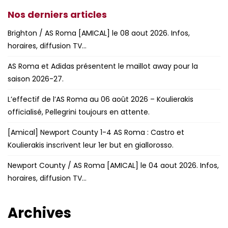
Nos derniers articles
Brighton / AS Roma [AMICAL] le 08 aout 2026. Infos,
horaires, diffusion TV…
AS Roma et Adidas présentent le maillot away pour la
saison 2026-27.
L’effectif de l’AS Roma au 06 août 2026 – Koulierakis
officialisé, Pellegrini toujours en attente.
[Amical] Newport County 1-4 AS Roma : Castro et
Koulierakis inscrivent leur 1er but en giallorosso.
Newport County / AS Roma [AMICAL] le 04 aout 2026. Infos,
horaires, diffusion TV…
Archives