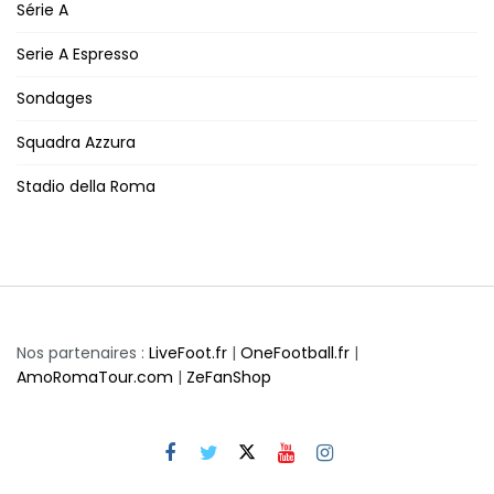
Série A
Serie A Espresso
Sondages
Squadra Azzura
Stadio della Roma
Nos partenaires :
LiveFoot.fr
|
OneFootball.fr
|
AmoRomaTour.com
|
ZeFanShop