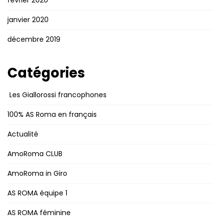
janvier 2020
décembre 2019
Catégories
Les Giallorossi francophones
100% AS Roma en français
Actualité
AmoRoma CLUB
AmoRoma in Giro
AS ROMA équipe 1
AS ROMA féminine