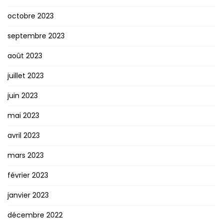
octobre 2023
septembre 2023
août 2023
juillet 2023
juin 2023
mai 2023
avril 2023
mars 2023
février 2023
janvier 2023
décembre 2022