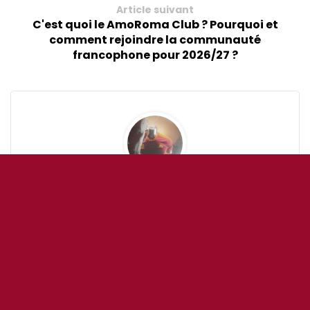
Article suivant
C'est quoi le AmoRoma Club ? Pourquoi et
comment rejoindre la communauté
francophone pour 2026/27 ?
OddiStephane
▶ Consultant digital marketing freelance
Créateur et rédacteur du blog AmoRoma.fr
& AmoRomaTour.com
Accrédité AS Roma
'social media'
Rome depuis 2019 -
Originaire d'Avignon (France)