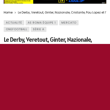
Home
Le Derby, Veretout, Ginter, Nazionale, Cristante, Pau Lopez et l’
ACTUALITÉ
AS ROMA ÉQUIPE 1
MERCATO
ONEFOOTBALL
SÉRIE A
Le Derby, Veretout, Ginter, Nazionale,
Cristante, Pau Lopez et l’Olimpico en sold
out.
17 février 2022
0
157
5
0
OddiStephane