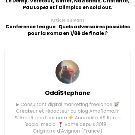
Le Derby, Veretout, Ginter, Nazionale, Cristante,
Pau Lopez et l'Olimpico en sold out.
Article suivant
Conference League : Quels adversaires possibles
pour la Roma en 1/8è de finale ?
OddiStephane
▶ Consultant digital marketing freelance
Créateur et rédacteur du blog AmoRoma.fr
& AmoRomaTour.com
Accrédité AS Roma
'social media'
Rome depuis 2019 -
Originaire d'Avignon (France)