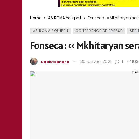
Home
AS ROMA équipe 1
Fonseca : « Mkhitaryan sera
AS ROMA ÉQUIPE 1
CONFÉRENCE DE PRESSE
SÉRI
Fonseca : « Mkhitaryan sera
30 janvier 2021
1
163
OddiStephane