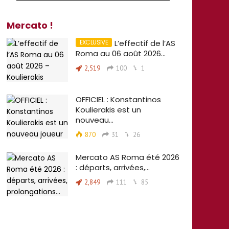
Mercato !
L’effectif de l’AS
Roma au 06 août 2026…
2,519
100
1
OFFICIEL : Konstantinos
Koulierakis est un
nouveau…
870
31
26
Mercato AS Roma été 2026
: départs, arrivées,…
2,849
111
85