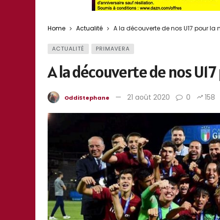
Home
Actualité
A la découverte de nos U17 pour la 
ACTUALITÉ
PRIMAVERA
A la découverte de nos U17 
21 août 2020
0
158
OddiStephane