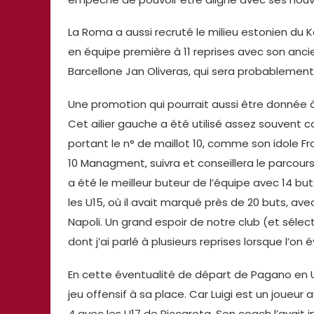
La Roma a aussi recruté le milieu estonien du K
en équipe première à 11 reprises avec son ancie
Barcellone Jan Oliveras, qui sera probablement
Une promotion qui pourrait aussi être donnée 
Cet ailier gauche a été utilisé assez souvent 
portant le n° de maillot 10, comme son idole Fr
10 Managment, suivra et conseillera le parcours 
a été le meilleur buteur de l’équipe avec 14 
les U15, où il avait marqué près de 20 buts, a
Napoli. Un grand espoir de notre club (et sélect
dont j’ai parlé à plusieurs reprises lorsque l’on
En cette éventualité de départ de Pagano en U1
jeu offensif à sa place. Car Luigi est un joueur
4 avec les U17 de Piccareta. Son coach l’avait 