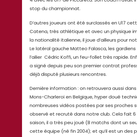
stop du championnat.
D’autres joueurs ont été surclassés en U17 ce
Catena, très athlétique et avec un physique imp
la nationalité italienne, il joue d’ailleurs pour n
Le latéral gauche Matteo Falasca, les gardien
l’ailier Cédric Koffi, un feu-follet très rapide.
a signé depuis peu son premier contrat profession
déjà disputé plusieurs rencontres.
Dernière information : on retrouvera aussi dans 
Mons-Charleroi en Belgique, hyper doué techniq
nombreuses vidéos postées par ses proches sur l
observé et recruté dans notre club. Cela fait 6 
saison, il a très peu joué (8 matchs dont un seul 
cette équipe (né fin 2004); et qu’il est un des