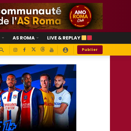
E
AS ROMA
LIVE & REPLAY
Publier