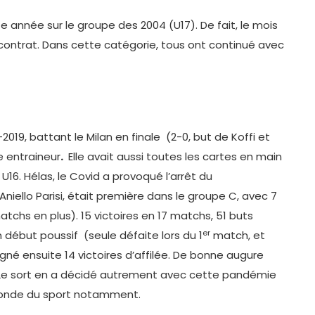
 année sur le groupe des 2004 (U17). De fait, le mois
e contrat. Dans cette catégorie, tous ont continué avec
19, battant le Milan en finale (2-0, but de Koffi et
entraineur
.
Elle avait aussi toutes les cartes en main
U16. Hélas, le Covid a provoqué l’arrêt du
niello Parisi, était première dans le groupe C, avec 7
tchs en plus). 15 victoires en 17 matchs, 51 buts
er
début poussif (seule défaite lors du 1
match, et
igné ensuite 14 victoires d’affilée. De bonne augure
tre. Le sort en a décidé autrement avec cette pandémie
monde du sport notamment.