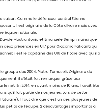
tte saison. Comme le défenseur central Etienne
osant. Il est originaire de la Côte d’Ivoire mais avec
otre équipe nationale.
s Davide Mastrantonio et Emanuele Semprini ainsi que
 Enfin deux présences en U17 pour Giacomo Faticanti qui
nel; il est le capitaine des U16 de l’Italie avec qui il a
le groupe des 2004, Pietro Tomaselli. Originaire de
uement, il s’était fait remarquer grâce aux
e net. En 2014, en ayant moins de 10 ans, il avait été
ans qu’il fait partie de nos jeunes. Lors de cette
titulaire). Il faut dire que c’est un des plus jeunes de
 plus petits de l’équipe. 2 désavantages importants à