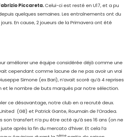
Fabrizio Piccareta.
Celui-ci est resté en U17, et a pu
depuis quelques semaines. Les entraînements ont du
ours. En cause, 2 joueurs de la Primavera ont été
our améliorer une équipe considérée déjà comme une
e avait cependant comme lacune de ne pas avoir un vrai
 Giuseppe Simone (ex Bari), n’avait scoré qu’à 4 reprises
n et le nombre de buts marqués par notre sélection.
ler ce désavantage, notre club en a recruté deux.
nited (GB) et Patrick Gante, Roumain de l’Oradea.
ais son transfert n’a pu être acté qu’à ses 16 ans (on ne
juste après la fin du mercato d’hiver. Et cela l’a
ème
aux équipiers durant la 2
partie de saison..