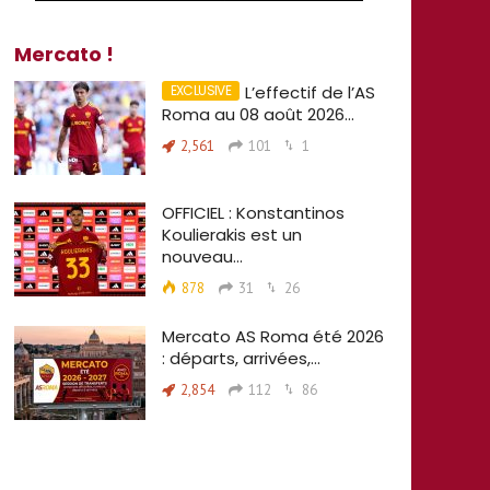
Mercato !
L’effectif de l’AS
Roma au 08 août 2026…
2,561
101
1
OFFICIEL : Konstantinos
Koulierakis est un
nouveau…
878
31
26
Mercato AS Roma été 2026
: départs, arrivées,…
2,854
112
86