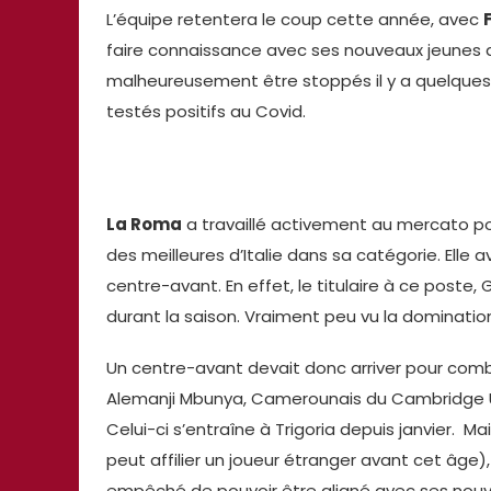
L’équipe retentera le coup cette année, avec
faire connaissance avec ses nouveaux jeunes 
malheureusement être stoppés il y a quelques j
testés positifs au Covid.
La Roma
a travaillé activement au mercato p
des meilleures d’Italie dans sa catégorie. Ell
centre-avant. En effet, le titulaire à ce poste,
durant la saison. Vraiment peu vu la dominatio
Un centre-avant devait donc arriver pour comb
Alemanji Mbunya, Camerounais du Cambridge U
Celui-ci s’entraîne à Trigoria depuis janvier. M
peut affilier un joueur étranger avant cet âge), 
empêché de pouvoir être aligné avec ses nouve