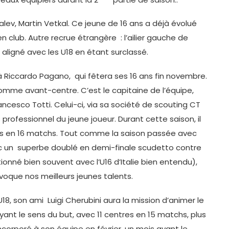
alev, Martin Vetkal. Ce jeune de 16 ans a déjà évolué
n club. Autre recrue étrangère : l’ailier gauche de
 aligné avec les U18 en étant surclassé.
à Riccardo Pagano, qui fêtera ses 16 ans fin novembre.
comme avant-centre. C’est le capitaine de l’équipe,
ancesco Totti. Celui-ci, via sa société de scouting CT
professionnel du jeune joueur. Durant cette saison, il
buts en 16 matchs. Tout comme la saison passée avec
vec un superbe doublé en demi-finale scudetto contre
ionné bien souvent avec l’U16 d’Italie bien entendu),
 évoque nos meilleurs jeunes talents.
8, son ami Luigi Cherubini aura la mission d’animer le
 ayant le sens du but, avec 11 centres en 15 matchs, plus
incorporé à son équipe en février, un mois avant le