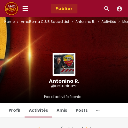
Publier
Home
AmoRoma CLUB Squad List
Antonino R.
Activités
Mes
Antonino R.
@antonino-r
Pas d’activité récente
Profil
Activités
Amis
Posts