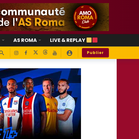
E
AS ROMA
LIVE & REPLAY
Publier