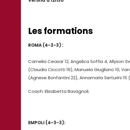
Verona
à 12h30
.
Les formations
ROMA
(4-3-3) :
Camelia Ceasar 12, Angelica Soffia 4, Allyson Swa
(Claudia Ciccotti 16), Manuela Giugliano 10, V
(Agnese Bonfantini 22), Annamaria Serturini 15 (
Coach: Elisabetta Bavagnoli.
EMPOLI
(4-3-3):