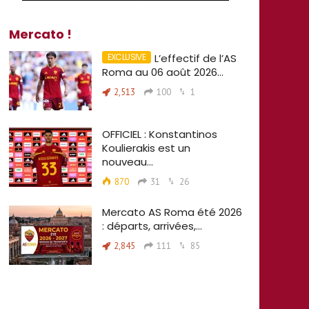
Mercato !
L’effectif de l’AS
Roma au 06 août 2026…
2,513
100
1
OFFICIEL : Konstantinos
Koulierakis est un
nouveau…
870
31
26
Mercato AS Roma été 2026
: départs, arrivées,…
2,845
111
85