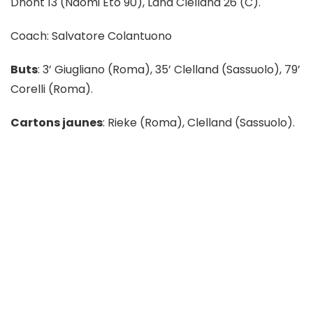
Dhont 13 (Naomi Eto 90), Lana Clelland 26 (C).
Coach: Salvatore Colantuono
Buts
: 3’ Giugliano (Roma), 35’ Clelland (Sassuolo), 79’
Corelli (Roma).
Cartons jaunes
: Rieke (Roma), Clelland (Sassuolo).