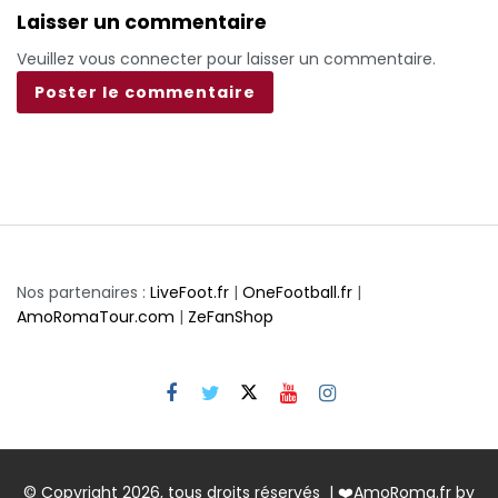
Laisser un commentaire
Veuillez vous connecter pour laisser un commentaire.
Nos partenaires :
LiveFoot.fr
|
OneFootball.fr
|
AmoRomaTour.com
|
ZeFanShop
© Copyright 2026, tous droits réservés | ❤️AmoRoma.fr by