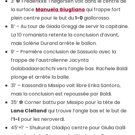
3’ ⚽ Frederikke Thøgersen voit dans le centre de
la surface
Manuela Giugliano
qui frappe fort
plein centre pour le but du
1-0
giallorosso.
8’ – Au tour de Giada Greggi de servir la capitaine.
La 10 romanista retente la conclusion d’avant,
mais Solène Durand arrête le ballon.
9’ – Première conclusion de Sassuolo avec la
frappe de l’australienne Jacynta
Galabadaarachchi vers l’angle bas. Rachele Baldi
plonge et arrête la balle.
31’ – Kassandra Missipo voit libre Erika Santoro,
mais la conclusion est repoussée par Baldi.
35’ ⚽ Corner battu par Missipo pour la tête de
Lana Clelland
qui trouve l’angle bas et le but de
l’
1-1
pour les neroverdi.
45’+1’ – Shukurat Oladipo centre pour Giulia Galli