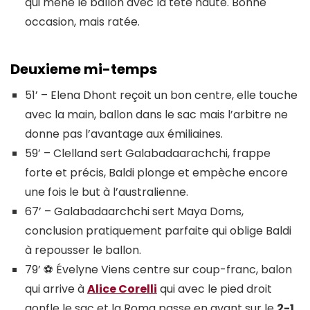
qui mène le ballon avec la tête haute. Bonne
occasion, mais ratée.
Deuxieme mi-temps
51’ – Elena Dhont reçoit un bon centre, elle touche
avec la main, ballon dans le sac mais l’arbitre ne
donne pas l’avantage aux émiliaines.
59’ – Clelland sert Galabadaarachchi, frappe
forte et précis, Baldi plonge et empèche encore
une fois le but à l’australienne.
67’ – Galabadaarchchi sert Maya Doms,
conclusion pratiquement parfaite qui oblige Baldi
à repousser le ballon.
79’ ⚽ Évelyne Viens centre sur coup-franc, balon
qui arrive à
Alice Corelli
qui avec le pied droit
gonfle le sac et la Roma passe en avant sur le
2-1
.