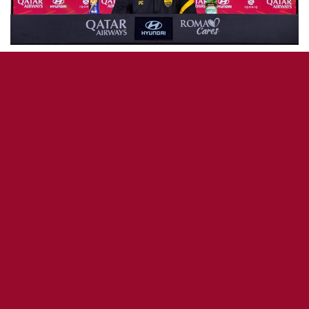
AS ROMA ÉQUIPE 1
CONFÉRENCE DE PRESSE
SÉRIE A
Fonseca : « Les joueurs changent, pas nos
intentions «
7 novembre 2020
0
159
5
0
OddiStephane
2
Paulo Fonseca
s’est exprimé à la veille du match
Genoa / AS Roma comptant pour la 7ème journée
de série A à voir dès
15h00
sur
DAZN Italia
et
Bein
Sport france
.