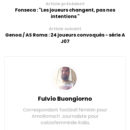
Article précédent
Fonseca : "Les joueurs changent, pas nos
intentions "
Article suivant
Genoa / AS Roma : 24 joueurs convoqués - série A
J07
Fulvio Buongiorno
Correspondant football féminin pour
AmoRoma.fr Journaliste pour
calciofemminile italia,