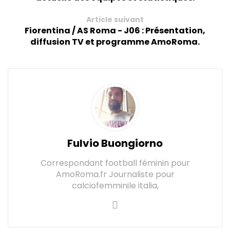
Article suivant
Fiorentina / AS Roma - J06 : Présentation,
diffusion TV et programme AmoRoma.
Fulvio Buongiorno
Correspondant football féminin pour
AmoRoma.fr Journaliste pour
calciofemminile italia,