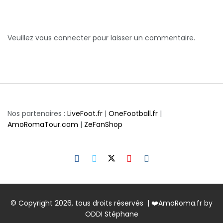
Veuillez vous connecter pour laisser un commentaire.
Nos partenaires :
LiveFoot.fr
|
OneFootball.fr
|
AmoRomaTour.com
|
ZeFanShop
© Copyright 2026, tous droits réservés | ❤️AmoRoma.fr by
ODDI Stéphane