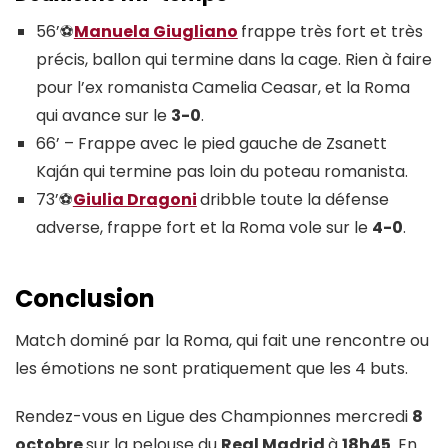
56’⚽
Manuela Giugliano
frappe très fort et très
précis, ballon qui termine dans la cage. Rien à faire
pour l’ex romanista Camelia Ceasar, et la Roma
qui avance sur le
3-0
.
66’ – Frappe avec le pied gauche de Zsanett
Kaján qui termine pas loin du poteau romanista.
73’⚽
Giulia Dragoni
dribble toute la défense
adverse, frappe fort et la Roma vole sur le
4-0
.
Conclusion
Match dominé par la Roma, qui fait une rencontre ou
les émotions ne sont pratiquement que les 4 buts.
Rendez-vous en Ligue des Championnes mercredi
8
octobre
sur la pelouse du
Real Madrid
à
18h45
. En