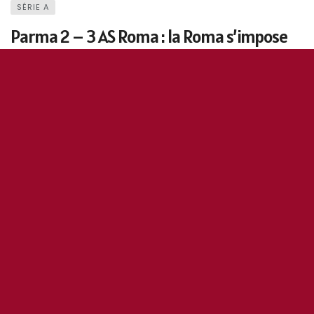
SÉRIE A
Parma 2 – 3 AS Roma : la Roma s’impose
dans une fin de match folle et reste en
course pour la LDC !
11 mai 2026
0
226
7
0
OddiStephane