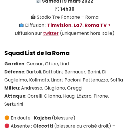
Samedi 19 mars 2022
⏲
14h30
🏟 Stadio Tre Fontane – Roma
Diffusion :
Timvision
,
La7
,
Roma TV +
Diffusion sur
twitter
(uniquement hors Italie)
Squad List de la Roma
Gardien
: Ceasar, Ghioc, Lind
Défense
: Bartoli, Battistini, Bernauer, Borini, Di
Guglielmo, Kollmats, Linari, Pacioni, Pettenuzzo, Soffia
Milieu
: Andressa, Giugliano, Greggi
Attaque
: Corelli, Glionna, Haug, Lázaro, Pirone,
Serturini
En doute :
Kajzba
(blessure)
Absente :
Ciccotti
(blessure au croisé droit) –