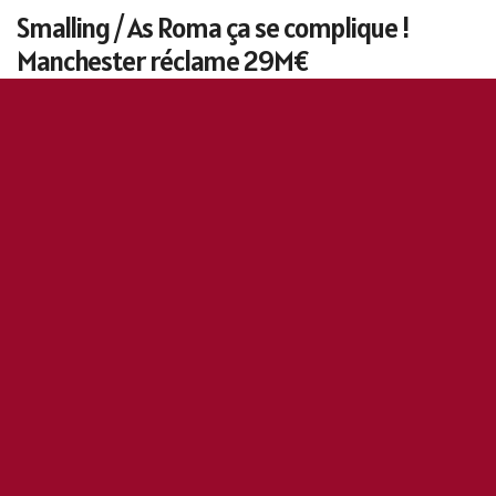
Smalling / As Roma ça se complique !
Manchester réclame 29M€
6 mars 2020
1
159
5
0
OddiStephane
2
Manchester United compte bien encaisser un joli
pactole pour son défenseur central de 30 ans qui est
en prêt sec à la Roma jusqu’au 30 Juin 2020.
Les mois passent et
le prix de
Smalling
ne cesse
d’augmenter
. d’après le site
metro.co.uk
, les Red