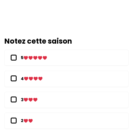
Notez cette saison
5
4
3
2