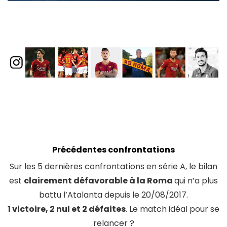
Précédentes confrontations
Sur les 5 dernières confrontations en série A, le bilan
est
clairement défavorable à la Roma
qui n’a plus
battu l’Atalanta depuis le 20/08/2017.
1 victoire, 2 nul et 2 défaites
. Le match idéal pour se
relancer ?