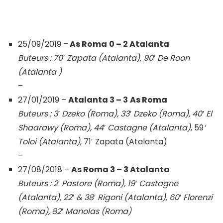
25/09/2019 –
As Roma
0 – 2 Atalanta
Buteurs : 70′ Zapata (Atalanta), 90′ De Roon
(Atalanta
)
–
27/01/2019 –
Atalanta 3 – 3
As Roma
Buteurs : 3′ Dzeko (Roma), 33′ Dzeko (Roma), 40′ El
Shaarawy (Roma),
44′ Castagne (Atalanta)
, 59
‘
Toloi (Atalanta)
, 71′ Zapata (Atalanta)
–
27/08/2018 –
As Roma 3 – 3 Atalanta
Buteurs : 2′ Pastore (Roma), 19′ Castagne
(Atalanta), 22′ & 38′ Rigoni (Atalanta), 60′ Florenzi
(Roma), 82′ Manolas (Roma)