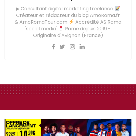
▶ Consultant digital marketing freelance
Créateur et rédacteur du blog AmoRoma.fr
& AmoRomaTour.com
Accrédité AS Roma
'social media'
Rome depuis 2019 -
Originaire d'Avignon (France)