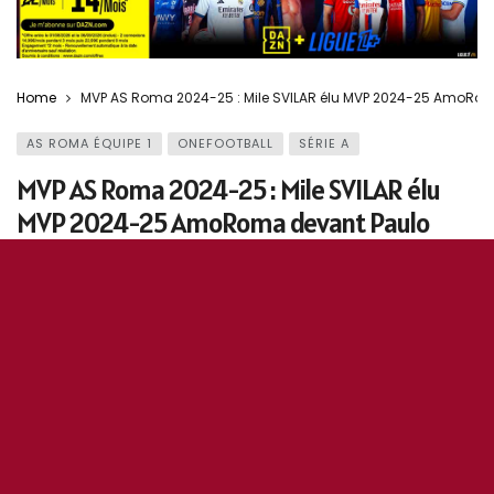
Home
MVP AS Roma 2024-25 : Mile SVILAR élu MVP 2024-25 AmoRo
AS ROMA ÉQUIPE 1
ONEFOOTBALL
SÉRIE A
MVP AS Roma 2024-25 : Mile SVILAR élu
MVP 2024-25 AmoRoma devant Paulo
DYBALA
28 juin 2025
0
167
5
0
OddiStephane