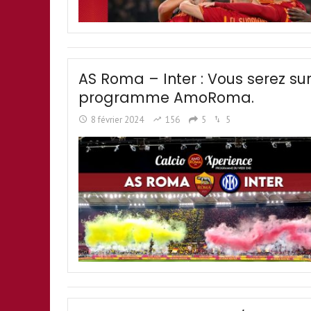
AS Roma – Inter : Vous serez s
programme AmoRoma.
8 février 2024
156
5
5