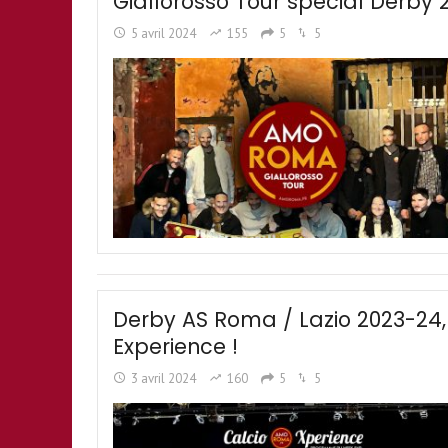
Giallorosso Tour special Derb
5 avril 2024
155
5
5
Derby AS Roma / Lazio 2023-24
Experience !
3 avril 2024
160
5
5