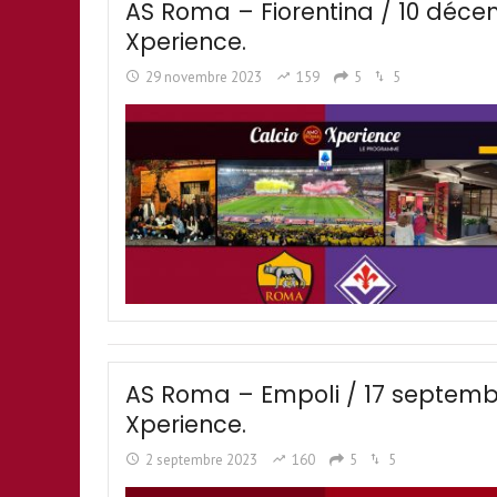
AS Roma – Fiorentina / 10 déc
Xperience.
29 novembre 2023
159
5
5
AS Roma – Empoli / 17 septemb
Xperience.
2 septembre 2023
160
5
5