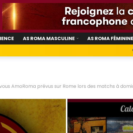
IENCE
AS ROMA MASCULINE
AS ROMA FÉMININ
z-vous AmoRoma prévus sur Rome lors des matchs à domic