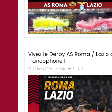
Vivez le Derby AS Roma / Lazi
francophone !
22 mars 2024
156
5
5