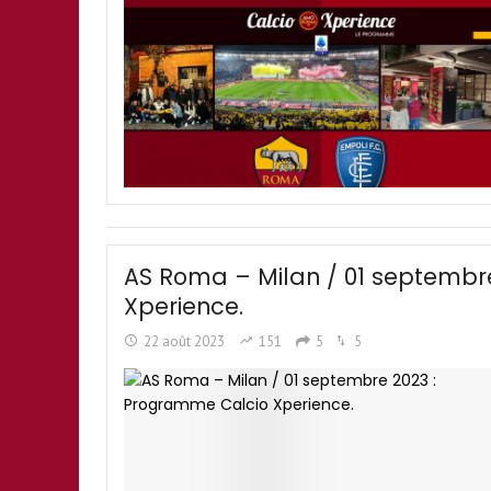
AS Roma – Milan / 01 septembr
Xperience.
22 août 2023
151
5
5