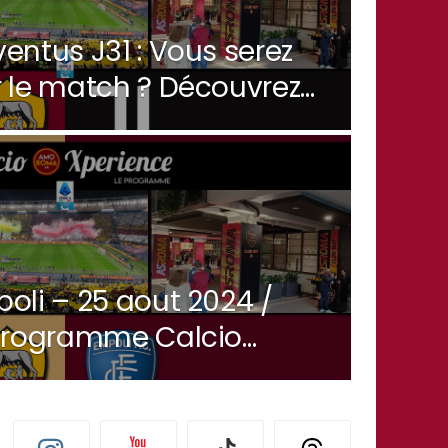
ntus J31 : Vous serez
 le match ? Découvrez
e AmoRoma.
oli – 25 aout 2024 /
 programme Calcio