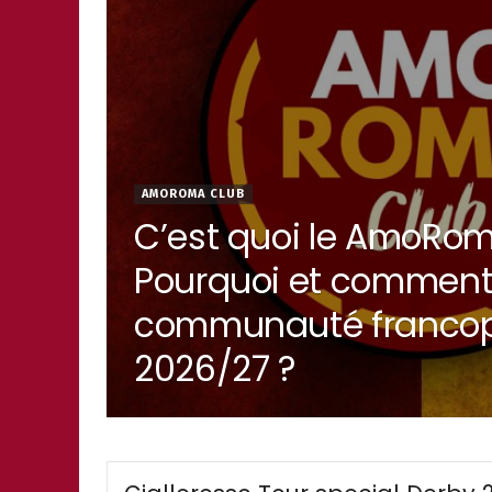
AMOROMA CLUB
C’est quoi le AmoRom
Pourquoi et comment 
communauté franco
2026/27 ?
6,195