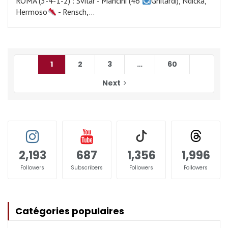
ROMA (3-4-1-2) : Svilar - Mancini (46′
Ghilardi), Ndicka,
Hermoso
- Rensch,…
1
2
3
…
60
Next
2,193
687
1,356
1,996
Followers
Subscribers
Followers
Followers
Catégories populaires