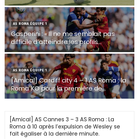
AS ROMA ÉQUIPE 1
Gasperini : « Il ne me semblait pas
difficile d’atteindre les profils
demandés. L’équipe sera compétitive
»
AS ROMA ÉQUIPE 1
[Amical] Cardiff city 4 – 1 AS Roma : la
Roma KO pour la première de
Castro… Dybala marque après avoir
raté un pénalty.
[Amical] AS Cannes 3 – 3 AS Roma : La
Roma à 10 après l’expulsion de Wesley se
fait égaliser à la dernière minute.