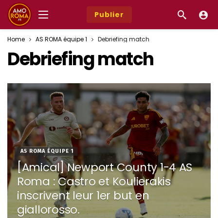
Publier
Home
AS ROMA équipe 1
Debriefing match
Debriefing match
AS ROMA ÉQUIPE 1
[Amical] Newport County 1-4 AS
Roma : Castro et Koulierakis
inscrivent leur 1er but en
giallorosso.