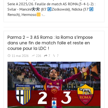
Serie A 2025/26. Feuille de match AS ROMA (3-4-1-2) :
Svilar - Mancini
(83'
Ziolkowski), Ndicka (37'
Rensch), Hermoso
-…
Parma 2 – 3 AS Roma : la Roma s’impose
dans une fin de match folle et reste en
course pour la LDC !
11 mai 2026
226
7
7