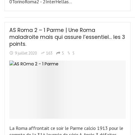
0TorinoRoma2 - 2InterHellas…
AS Roma 2 – 1 Parme | Une Roma
maladroite mais qui assure l’essentiel… les 3
points.
9 juillet 2020
163
5
5
La Roma affrontait ce soir le Parme calcio 1913 pour le
compte de la 31è Journée de série A. Après 3 défaites