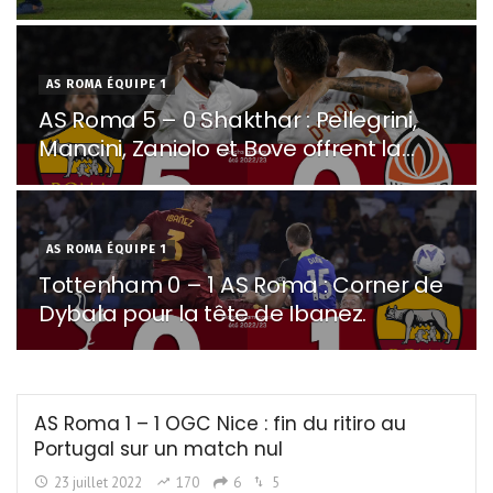
AS ROMA ÉQUIPE 1
AS Roma 5 – 0 Shakthar : Pellegrini,
Mancini, Zaniolo et Bove offrent la
victoire à l’Olimpico.
AS ROMA ÉQUIPE 1
Tottenham 0 – 1 AS Roma : Corner de
Dybala pour la tête de Ibanez.
AS Roma 1 – 1 OGC Nice : fin du ritiro au
Portugal sur un match nul
23 juillet 2022
170
6
5