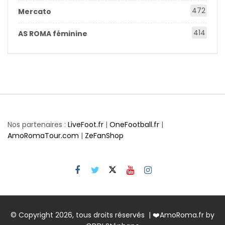
472
Mercato
414
AS ROMA féminine
Nos partenaires :
LiveFoot.fr
|
OneFootball.fr
|
AmoRomaTour.com
|
ZeFanShop
© Copyright 2026, tous droits réservés | ❤️AmoRoma.fr by