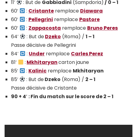
11′
: But de
Gabbiadini
(Sampdoria)
/
0 – 1
60′
:
Cristante
remplace
Diawara
60′
:
Pellegrini
remplace
Pastore
60′
:
Zappacosta
remplace
Bruno Peres
64′
: But de
Dzeko
(Roma) /
1 – 1
Passe décisive de Pellegrini
84′
:
Under
remplace
Carles Perez
81′
:
Mkhitaryan
carton jaune
85′
:
Kalinic
remplace
Mkhitaryan
85′
: But de
Dzeko
(Roma) /
2 – 1
Passe décisive de Cristante
90 + 4′ : Fin du match sur le score de 2 – 1