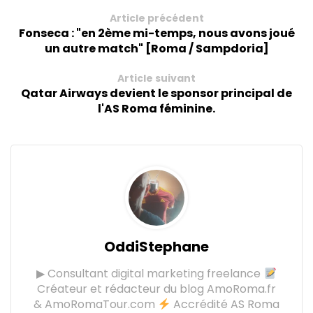
Article précédent
Fonseca : "en 2ème mi-temps, nous avons joué
un autre match" [Roma / Sampdoria]
Article suivant
Qatar Airways devient le sponsor principal de
l'AS Roma féminine.
OddiStephane
▶ Consultant digital marketing freelance
Créateur et rédacteur du blog AmoRoma.fr
& AmoRomaTour.com
Accrédité AS Roma