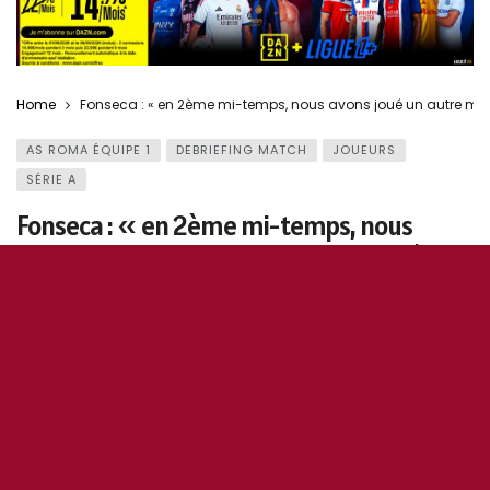
Home
Fonseca : « en 2ème mi-temps, nous avons joué un autre m
AS ROMA ÉQUIPE 1
DEBRIEFING MATCH
JOUEURS
SÉRIE A
Fonseca : « en 2ème mi-temps, nous
avons joué un autre match » [Roma /
Sampdoria]
25 juin 2020
0
153
5
0
OddiStephane