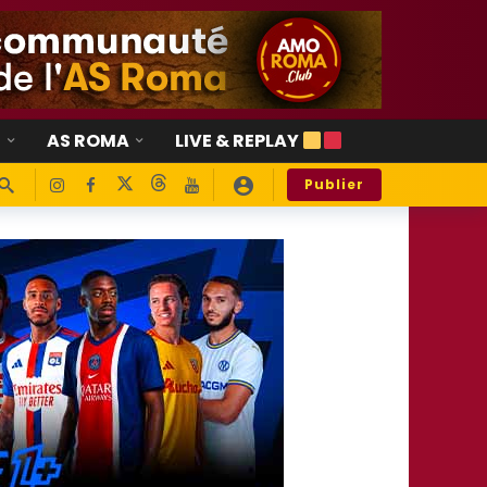
E
AS ROMA
LIVE & REPLAY
Publier