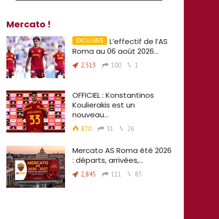
Mercato !
L’effectif de l’AS
Roma au 06 août 2026…
2,513
100
1
OFFICIEL : Konstantinos
Koulierakis est un
nouveau…
870
31
26
Mercato AS Roma été 2026
: départs, arrivées,…
2,845
111
85