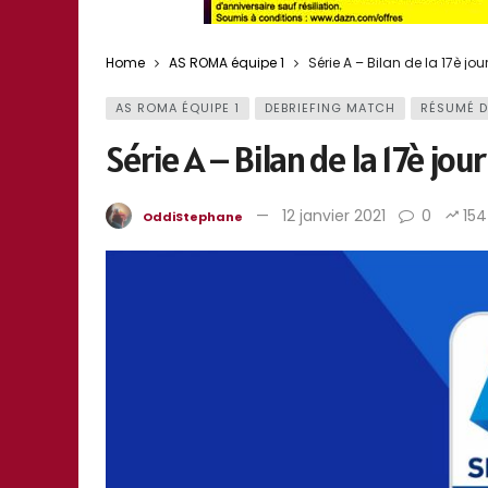
Home
AS ROMA équipe 1
Série A – Bilan de la 17è jo
AS ROMA ÉQUIPE 1
DEBRIEFING MATCH
RÉSUMÉ 
Série A – Bilan de la 17è jo
12 janvier 2021
0
154
OddiStephane