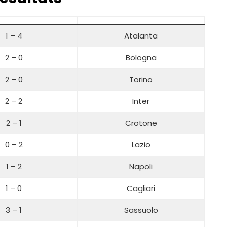
1 – 4
Atalanta
2 – 0
Bologna
2 – 0
Torino
2 – 2
Inter
2 – 1
Crotone
0 – 2
Lazio
1 – 2
Napoli
1 – 0
Cagliari
3 – 1
Sassuolo