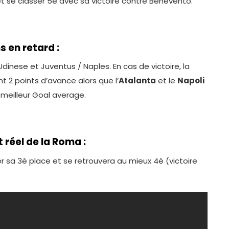
t se classer 5è avec sa victoire contre Benevento.
 en retard :
dinese et Juventus / Naples. En cas de victoire, la
t 2 points d’avance alors que l’
Atalanta
et le
Napoli
 meilleur Goal average.
réel de la Roma :
 sa 3è place et se retrouvera au mieux 4è (victoire