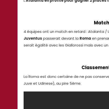
L’
Atalanta en profite pour gagner 2 places
e
Matchs
4 équipes ont un match en retard : Atalanta / U
Juventus
passerait devant la
Roma
en prenan
serait égalité avec les Giallorossi mais avec un
Classement 
La Roma est donc certaine de ne pas conserver
Juve et Udinese), au pire 5ème.