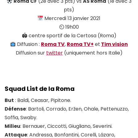
Roma CF
(2è avec 3 pts) vs
AS Roma
(1è avec 3
pts)
Mercredi 13 janvier 2021
⏲ 19h00
🏟 centre sportif de la Certosa (Roma)
Diffusion :
Roma TV
,
Roma TV+
et
Tim vision
Diffusion sur
twitter
(uniquement hors Italie)
Squad List de la Roma
But
: Baldi, Ceasar, Pipitone.
Défense
: Bartoli, Corrado, Eržen, Ohale, Pettenuzzo,
Soffia, Swaby.
Milieu
: Bernauer, Ciccotti, Giugliano, Severini.
Attaque
: Andressa, Bonfantini, Corelli, Lázaro,