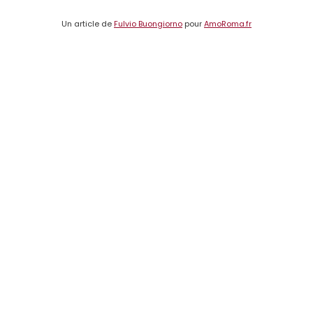
Un article de
Fulvio Buongiorno
pour
AmoRoma.fr