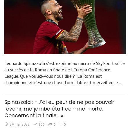
Leonardo Spinazzola s'est exprimé au micro de Sky Sport suite
au succès de la Roma en finale de l'Europa Conference
League. Que voulez-vous nous dire ? "La Roma est
championne et c'est une chose formidable et merveilleuse.…
Spinazzola : « J’ai eu peur de ne pas pouvoir
revenir, ma jambe était comme morte.
Concernant la finale… »
24 mai 2022
155
5
5