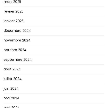
mars 2025
février 2025
janvier 2025
décembre 2024
novembre 2024
octobre 2024
septembre 2024
août 2024
juillet 2024
juin 2024
mai 2024
avril 2024