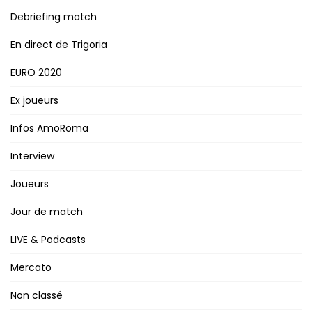
Debriefing match
En direct de Trigoria
EURO 2020
Ex joueurs
Infos AmoRoma
Interview
Joueurs
Jour de match
LIVE & Podcasts
Mercato
Non classé