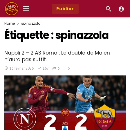
Publier
Home
spinazzola
Étiquette :
spinazzola
Napoli 2 – 2 AS Roma : Le doublé de Malen
n’aura pas suffit.
15 février 2026
167
5
5