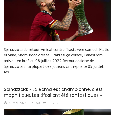
Spinazzola de retour, Amical contre Trastevere samedi, Matic
étonne, Shomurodov reste, Frattesi ça coince, Landström
arrive... en bref du 08 juillet 2022 Retour anticipé de
Spinazzola Si la plupart des joueurs ont repris le 05 juillet,
les…
Spinazzola: « La Roma est championne, c’est
magnifique. Les tifosi ont été fantastiques »
26 mai 2022
160
5
5