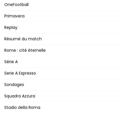
OneFootball
Primavera
Replay
Résumé du match
Rome : cité éternelle
Série A
Serie A Espresso
Sondages
Squadra Azzura
Stadio della Roma