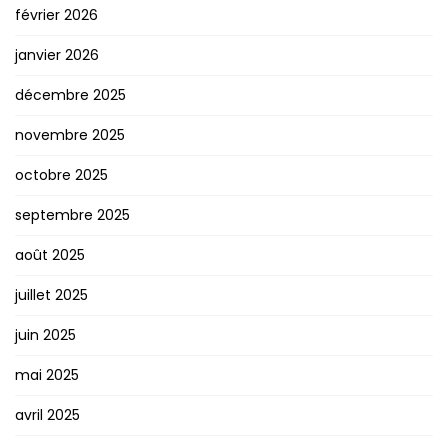
février 2026
janvier 2026
décembre 2025
novembre 2025
octobre 2025
septembre 2025
août 2025
juillet 2025
juin 2025
mai 2025
avril 2025