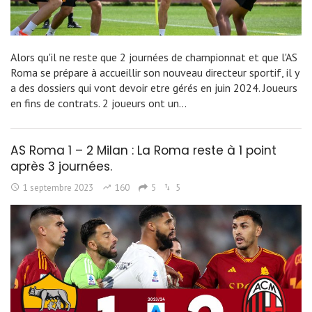
Alors qu'il ne reste que 2 journées de championnat et que l'AS
Roma se prépare à accueillir son nouveau directeur sportif, il y
a des dossiers qui vont devoir etre gérés en juin 2024. Joueurs
en fins de contrats. 2 joueurs ont un…
AS Roma 1 – 2 Milan : La Roma reste à 1 point
après 3 journées.
1 septembre 2023
160
5
5