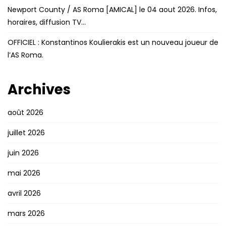
Newport County / AS Roma [AMICAL] le 04 aout 2026. Infos,
horaires, diffusion TV…
OFFICIEL : Konstantinos Koulierakis est un nouveau joueur de
l’AS Roma.
Archives
août 2026
juillet 2026
juin 2026
mai 2026
avril 2026
mars 2026