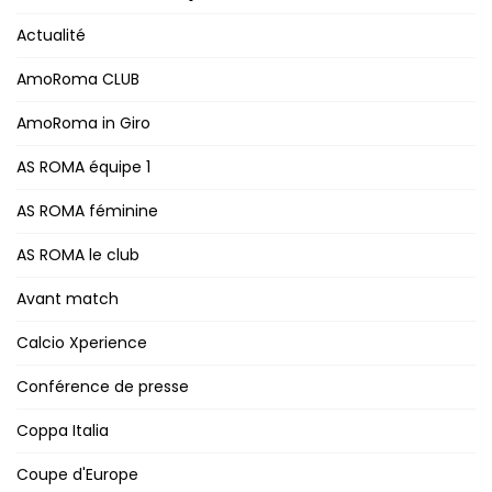
Actualité
AmoRoma CLUB
AmoRoma in Giro
AS ROMA équipe 1
AS ROMA féminine
AS ROMA le club
Avant match
Calcio Xperience
Conférence de presse
Coppa Italia
Coupe d'Europe