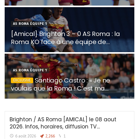
AS ROMA ÉQUIPE 1
[Amical] Brighton 3 – 0 AS Roma : la
Roma KO face à une équipe de
Brighton beaucoup plus réaliste.
AS ROMA ÉQUIPE 1
Santiago Castro : « Je ne
voulais que la Roma ! C’est ma
femme qui a acheté nos billets pour
venir à Rome »
Brighton / AS Roma [AMICAL] le 08 aout
2026. Infos, horaires, diffusion TV…
6 août 2026
2,266
1