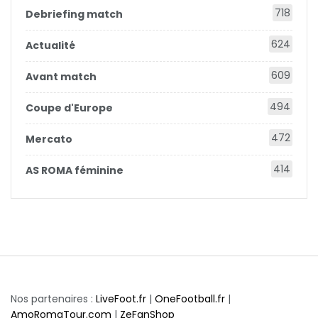
718
Debriefing match
624
Actualité
609
Avant match
494
Coupe d'Europe
472
Mercato
414
AS ROMA féminine
Nos partenaires :
LiveFoot.fr
|
OneFootball.fr
|
AmoRomaTour.com
|
ZeFanShop