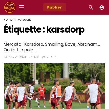
Publier
Home
karsdorp
Étiquette :
karsdorp
Mercato : Karsdorp, Smalling, Bove, Abraham…
On fait le point.
29 août 2024
168
5
5