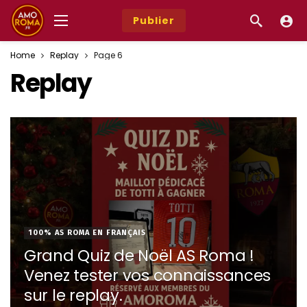
Publier
Home
Replay
Page 6
Replay
100% AS ROMA EN FRANÇAIS
Grand Quiz de Noël AS Roma !
Venez tester vos connaissances
sur le replay.