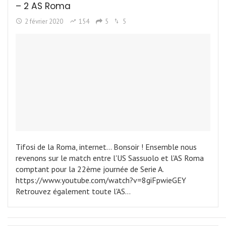
– 2 AS Roma
2 février 2020
154
5
5
Tifosi de la Roma, internet... Bonsoir ! Ensemble nous
revenons sur le match entre l'US Sassuolo et l'AS Roma
comptant pour la 22ème journée de Serie A.
https://www.youtube.com/watch?v=8giFpwieGEY
Retrouvez également toute l'AS…