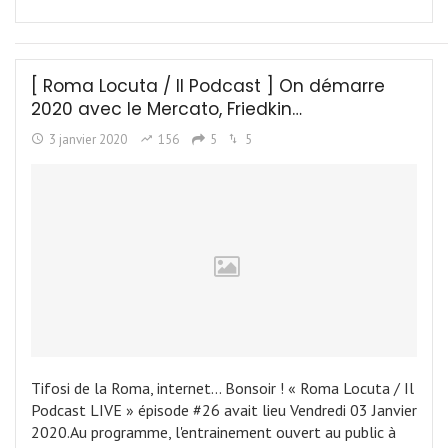
[ Roma Locuta / Il Podcast ] On démarre
2020 avec le Mercato, Friedkin…
3 janvier 2020
156
5
5
Tifosi de la Roma, internet... Bonsoir ! « Roma Locuta / Il
Podcast LIVE » épisode #26 avait lieu Vendredi 03 Janvier
2020.Au programme, l'entrainement ouvert au public à