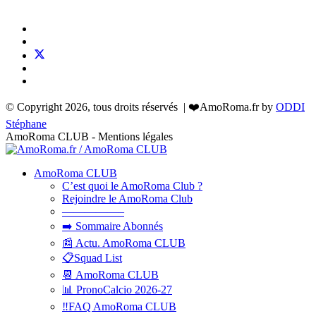
© Copyright 2026, tous droits réservés | ❤️AmoRoma.fr by
ODDI
Stéphane
AmoRoma CLUB - Mentions légales
AmoRoma CLUB
C’est quoi le AmoRoma Club ?
Rejoindre le AmoRoma Club
—————–
➡️ Sommaire Abonnés
📰 Actu. AmoRoma CLUB
📋Squad List
📆 AmoRoma CLUB
📊 PronoCalcio 2026-27
‼️FAQ AmoRoma CLUB