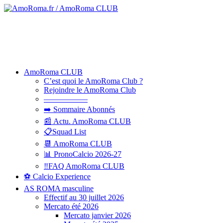
AmoRoma CLUB
C’est quoi le AmoRoma Club ?
Rejoindre le AmoRoma Club
—————–
➡️ Sommaire Abonnés
📰 Actu. AmoRoma CLUB
📋Squad List
📆 AmoRoma CLUB
📊 PronoCalcio 2026-27
‼️FAQ AmoRoma CLUB
⚽ Calcio Experience
AS ROMA masculine
Effectif au 30 juillet 2026
Mercato été 2026
Mercato janvier 2026