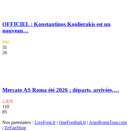
OFFICIEL : Konstantinos Koulierakis est un
nouveau…
860
31
26
Mercato AS Roma été 2026 : départs, arrivées,…
2,829
110
85
Nos partenaires :
LiveFoot.fr
|
OneFootball.fr
|
AmoRomaTour.com
|
ZeFanShop