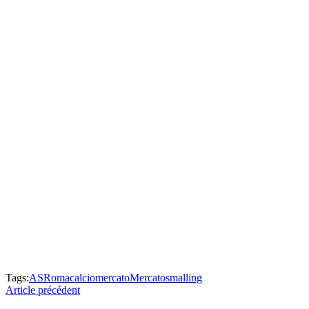
Tags:
ASRoma
calciomercato
Mercato
smalling
Article précédent