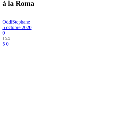
à la Roma
OddiStephane
5 octobre 2020
0
154
5
0