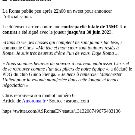
La Roma publie peu après 22h00 un tweet pour annoncer
l’officialisation.
Le défenseur arrive contre une
contrepartie totale de 15M€
.
Un
contrat
a été signé avec le joueur
jusqu’au 30 juin 202
3.
«Dans la vie, les choses qui comptent ne sont jamais faciles»
, a
commenté Chris.
«Ma tête et mon cœur sont toujours restés à
Rome. Je suis très heureux d’être l’un de vous. Daje Roma »
.
« Nous sommes heureux de pouvoir à nouveau embrasser Chris et
de le retrouver comme l’un des piliers de notre équipe »
, a déclaré le
PDG du club Guido Fienga.
« Je tiens à remercier Manchester
United pour la volonté manifestée dans cette longue et tenace
négociation »
.
Chris retrouvera son maillot numéro 6.
Article de
Amoroma.fr
/ Source : asroma.com
https://twitter.com/ASRomaEN/status/1313208749675483136