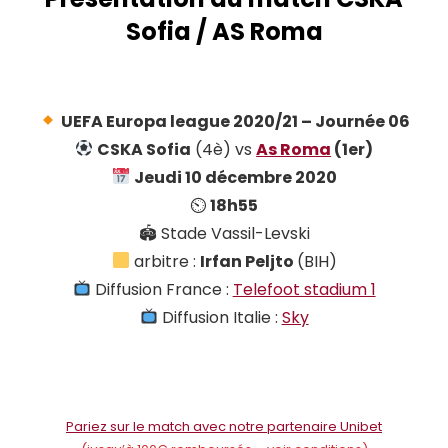
Sofia / AS Roma
UEFA Europa league 2020/21 – Journée 06
CSKA Sofia
(4è) vs
As Roma
(1er)
Jeudi 10 décembre 2020
⏲
18h55
🏟 Stade Vassil-Levski
arbitre :
Irfan Peljto
(BIH)
Diffusion France :
Telefoot stadium 1
Diffusion Italie :
Sky
Pariez sur le match avec notre partenaire Unibet