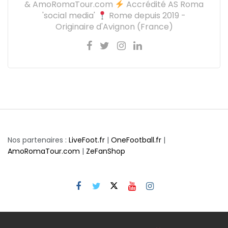
& AmoRomaTour.com
Accrédité AS Roma
'social media'
Rome depuis 2019 -
Originaire d'Avignon (France)
Nos partenaires :
LiveFoot.fr
|
OneFootball.fr
|
AmoRomaTour.com
|
ZeFanShop