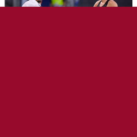
2
La situation est très tendue entre l’ex-capitaine et le
mister de la Roma depuis le match de Coppa contre
la Spezia. Fonseca ayant été confirmé à son poste, il