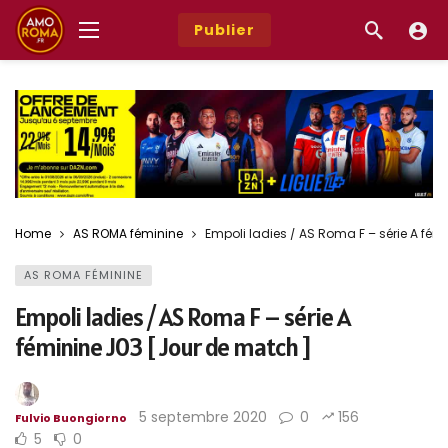
Publier
Home
AS ROMA féminine
Empoli ladies / AS Roma F – série A fém
AS ROMA FÉMININE
Empoli ladies / AS Roma F – série A
féminine J03 [ Jour de match ]
5 septembre 2020
0
156
Fulvio Buongiorno
5
0