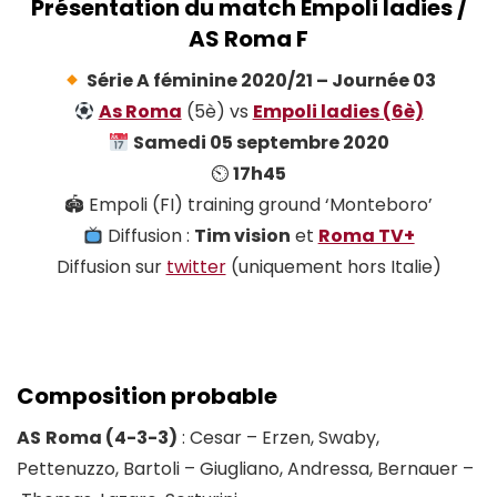
Présentation du match Empoli ladies /
AS Roma F
Série A féminine 2020/21 – Journée 03
As Roma
(5è) vs
Empoli ladies
(6è)
Samedi 05 septembre 2020
⏲
17h45
🏟 Empoli (FI) training ground ‘Monteboro’
Diffusion :
Tim vision
et
Roma TV+
Diffusion sur
twitter
(uniquement hors Italie)
Composition probable
AS
Roma (4-3-3)
: Cesar – Erzen, Swaby,
Pettenuzzo, Bartoli – Giugliano, Andressa, Bernauer –