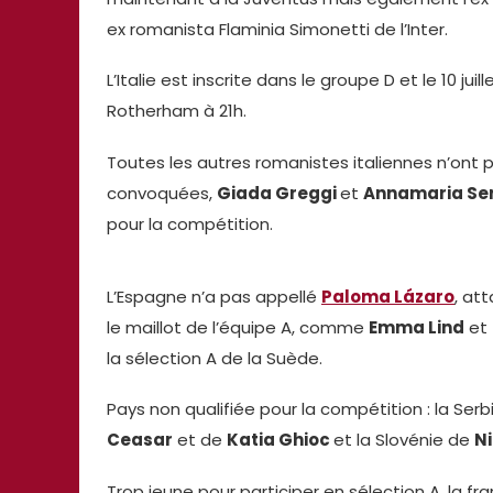
ex romanista Flaminia Simonetti de l’Inter.
L’Italie est inscrite dans le groupe D et le 10 j
Rotherham à 21h.
Toutes les autres romanistes italiennes n’ont pa
convoquées,
Giada Greggi
et
Annamaria Ser
pour la compétition.
L’Espagne n’a pas appellé
Paloma Lázaro
, at
le maillot de l’équipe A, comme
Emma Lind
et
la sélection A de la Suède.
Pays non qualifiée pour la compétition : la Ser
Ceasar
et de
Katia Ghioc
et la Slovénie de
N
Trop jeune pour participer en sélection A, la f