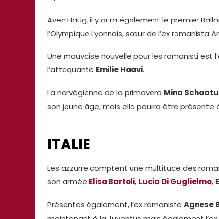
Avec Haug, il y aura également le premier Ballo
l’Olympique Lyonnais, sœur de l’ex romanista A
Une mauvaise nouvelle pour les romanisti est 
l’attaquante
Emilie Haavi
.
La norvégienne de la primavera
Mina Schaatu
son jeune âge, mais elle pourra être présente à 
ITALIE
Les azzurre comptent une multitude des romani
son armée
Elisa Bartoli
,
Lucia Di Guglielmo
,
E
Présentes également, l’ex romaniste
Agnese B
maintenant à la Juventus mais également l’ex 