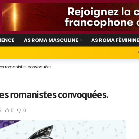
IENCE
AS ROMA MASCULINE
AS ROMA FÉMININ
 les romanistes convoquées.
les romanistes convoquées.
9
5
0