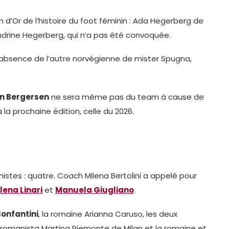
n d’Or de l’histoire du foot féminin : Ada Hegerberg de
ndrine Hegerberg, qui n’a pas été convoquée.
l’absence de l’autre norvégienne de mister Spugna,
n Bergersen
ne sera même pas du team à cause de
la prochaine édition, celle du 2026.
stes : quatre. Coach Milena Bertolini a appelé pour
lena Linari
et
Manuela Giugliano
.
onfantini
, la romaine Arianna Caruso, les deux
romanista Martina Piemonte de Milan et la romaine et