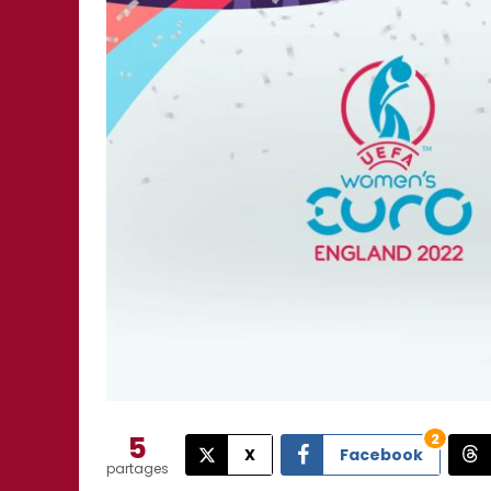
5
2
X
Facebook
partages