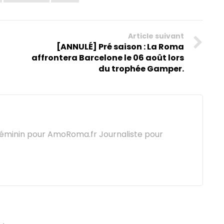
Article suivant
[ANNULÉ] Pré saison : La Roma
affrontera Barcelone le 06 août lors
du trophée Gamper.
féminin pour AmoRoma.fr Journaliste pour