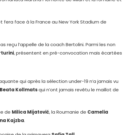
uillet fera face à la France au New York Stadium de
s reçu l’appelle de la coach Bertolini. Parmi les non
turini
, présentent en pré-convocation mais écartées
taquante qui après la sélection under-19 n’a jamais vu
Beata Kollmats
qui n’ont jamais revêtu le maillot de
bie de
Milica Mijatović
, la Roumanie de
Camelia
ina Kajzba
.
rançaise de la primavera
Safia Tall
.