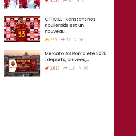
2,185
87
1
OFFICIEL : Konstantinos
Koulierakis est un
nouveau…
859
31
26
Mercato AS Roma été 2026
: départs, arrivées,…
2,828
110
85