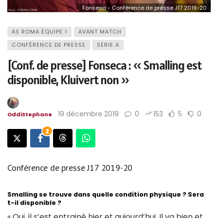
Fonseca - Conférence de presse J17 2019-20
AS ROMA ÉQUIPE 1
AVANT MATCH
CONFÉRENCE DE PRESSE
SÉRIE A
[Conf. de presse] Fonseca : « Smalling est
disponible, Kluivert non »
19 décembre 2019
0
153
5
0
OddiStephane
2
Conférence de presse J17 2019-20
Smalling se trouve dans quelle condition physique ? Sera
t-il disponible ?
« Oui, il s’est entrainé hier et aujourd’hui. Il va bien et