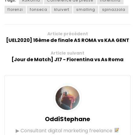
Tags:
ASRoma
Conférence de presse
fiorentina
florenzi
fonseca
kluivert
smalling
spinazzola
Article précédent
[UEL2020] 16ème de finale AS ROMA vs KAA GENT
Article suivant
[Jour de Match] J17 - Fiorentina vs As Roma
OddiStephane
▶ Consultant digital marketing freelance