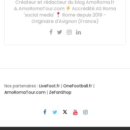
Créateur et rédacteur du blog AmoRoma.fr
& AmoRomaTour.com
Accrédité AS Roma
'social media'
Rome depuis 2019 -
Originaire d'Avignon (France)
Nos partenaires :
LiveFoot.fr
|
OneFootball.fr
|
AmoRomaTour.com
|
ZeFanShop