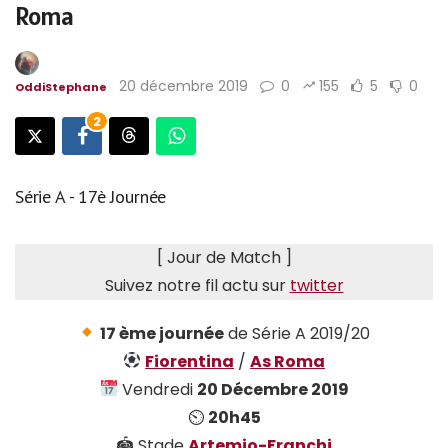
Roma
20 décembre 2019
0
155
5
0
OddiStephane
2
Série A - 17è Journée
[ Jour de Match ]
Suivez notre fil actu sur
twitter
17 ème journée
de Série A 2019/20
Fiorentina
/
As Roma
Vendredi
20 Décembre 2019
⏲
20h45
🏟 Stade
Artemio-Franchi