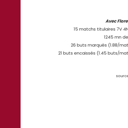
Avec Floren
15 matchs titulaires 7V 4
1245 mn de
26 buts marqués (1.88/ma
21 buts encaissés (1.45 buts/ma
source