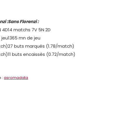
zi :
Sans Florenzi :
N 4D
14 matchs 7V 5N 2D
 jeu
1365 mn de jeu
tch)
27 buts marqués (1.78/match)
tch)
11 buts encaissés (0.72/match)
 :
asromadata