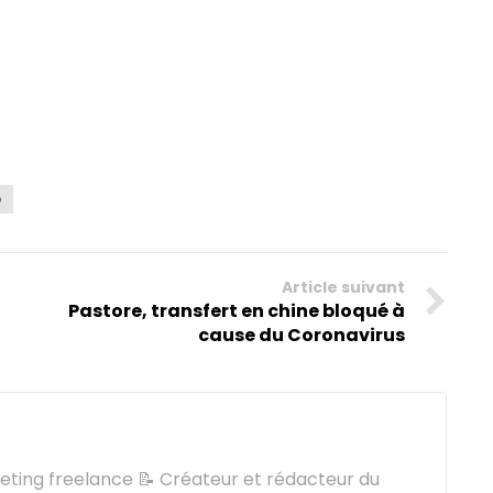
o
Article suivant
Pastore, transfert en chine bloqué à
cause du Coronavirus
keting freelance 📝 Créateur et rédacteur du