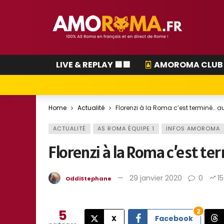
LIVE & REPLAY 🟨🟥
AMOROMA CLUB
Home
Actualité
Florenzi à la Roma c’est terminé… a
ACTUALITÉ
AS ROMA ÉQUIPE 1
INFOS AMOROMA
Florenzi à la Roma c’est t
29 janvier 2020
0
1
OddiStephane
5
2
X
Facebook