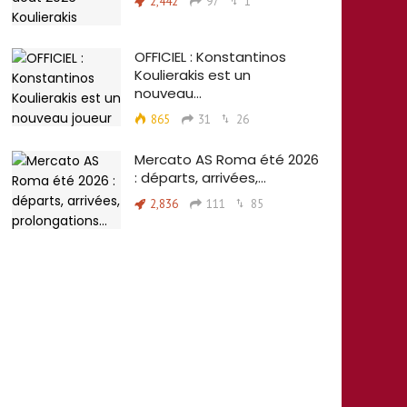
2,442
97
1
OFFICIEL : Konstantinos
Koulierakis est un
nouveau…
865
31
26
Mercato AS Roma été 2026
: départs, arrivées,…
2,836
111
85