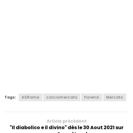
Tags:
ASRoma
calciomercato
florenzi
Mercato
Article précédent
"Il diabolico e il divino" dès le 30 Aout 2021 sur