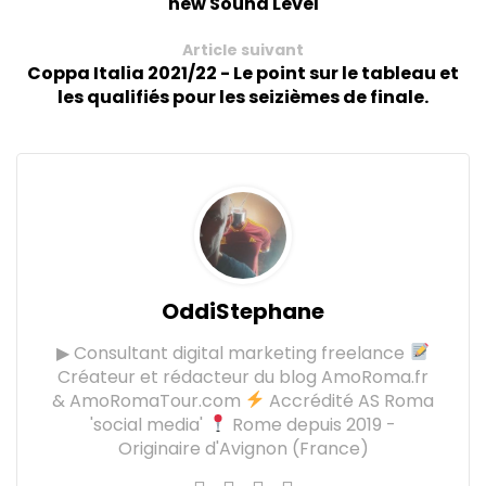
new Sound Level
Article suivant
Coppa Italia 2021/22 - Le point sur le tableau et
les qualifiés pour les seizièmes de finale.
OddiStephane
▶ Consultant digital marketing freelance
Créateur et rédacteur du blog AmoRoma.fr
& AmoRomaTour.com
Accrédité AS Roma
'social media'
Rome depuis 2019 -
Originaire d'Avignon (France)