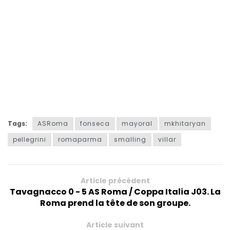
Tags:
ASRoma
fonseca
mayoral
mkhitaryan
pellegrini
romaparma
smalling
villar
Article précédent
Tavagnacco 0 - 5 AS Roma / Coppa Italia J03. La
Roma prend la tête de son groupe.
Article suivant