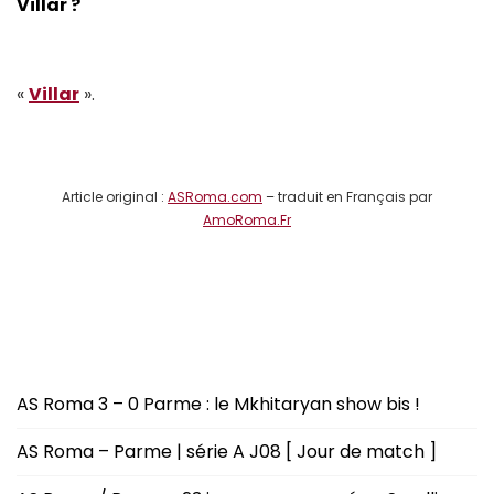
Villar ?
«
Villar
».
Article original :
ASRoma.com
– traduit en Français par
AmoRoma.Fr
AS Roma 3 – 0 Parme : le Mkhitaryan show bis !
AS Roma – Parme | série A J08 [ Jour de match ]