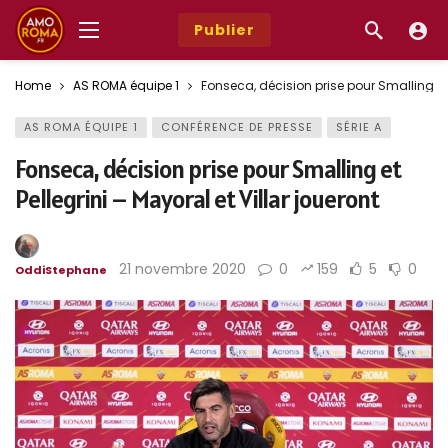
Publier
Home
AS ROMA équipe 1
Fonseca, décision prise pour Smalling et P
AS ROMA ÉQUIPE 1
CONFÉRENCE DE PRESSE
SÉRIE A
Fonseca, décision prise pour Smalling et
Pellegrini – Mayoral et Villar joueront
21 novembre 2020
0
159
5
0
OddiStephane