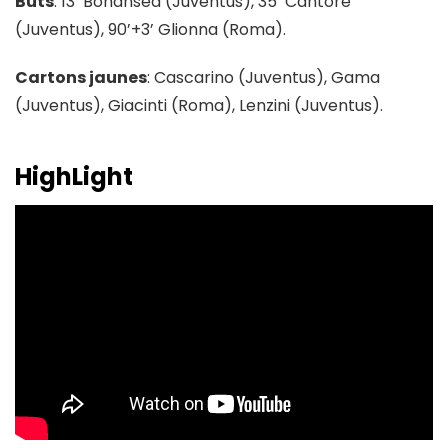
Buts
: 13’ Bonansea (Juventus), 35’ Cantore
(Juventus), 90’+3’ Glionna (Roma).
Cartons jaunes
: Cascarino (Juventus), Gama
(Juventus), Giacinti (Roma), Lenzini (Juventus).
HighLight