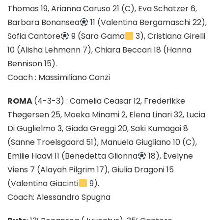
Thomas 19, Arianna Caruso 21 (C), Eva Schatzer 6,
Barbara Bonansea
11 (Valentina Bergamaschi 22),
Sofia Cantore
9 (Sara Gama
3), Cristiana Girelli
10 (Alisha Lehmann 7), Chiara Beccari 18 (Hanna
Bennison 15).
Coach : Massimiliano Canzi
ROMA
(4-3-3) : Camelia Ceasar 12, Frederikke
Thøgersen 25, Moeka Minami 2, Elena Linari 32, Lucia
Di Guglielmo 3, Giada Greggi 20, Saki Kumagai 8
(Sanne Troelsgaard 51), Manuela Giugliano 10 (C),
Emilie Haavi 11 (Benedetta Glionna
18), Évelyne
Viens 7 (Alayah Pilgrim 17), Giulia Dragoni 15
(Valentina Giacinti
9).
Coach: Alessandro Spugna