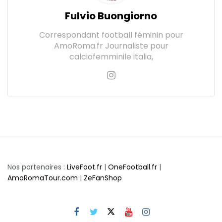
Fulvio Buongiorno
Correspondant football féminin pour
AmoRoma.fr Journaliste pour
calciofemminile italia,
Nos partenaires :
LiveFoot.fr
|
OneFootball.fr
|
AmoRomaTour.com
|
ZeFanShop