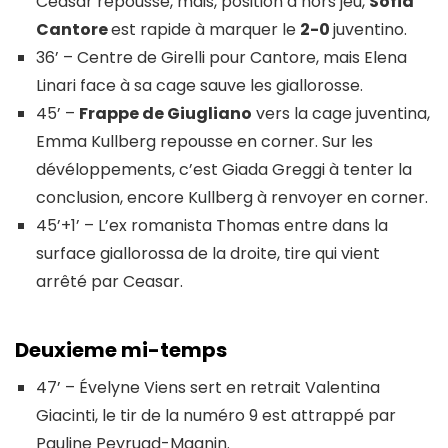
Ceasar repousse, mais, position d’hors jeu,
Sofia
Cantore
est rapide à marquer le
2-0
juventino.
36’ – Centre de Girelli pour Cantore, mais Elena
Linari face à sa cage sauve les giallorosse.
45’ –
Frappe de Giugliano
vers la cage juventina,
Emma Kullberg repousse en corner. Sur les
dévéloppements, c’est Giada Greggi à tenter la
conclusion, encore Kullberg à renvoyer en corner.
45’+1’ – L’ex romanista Thomas entre dans la
surface giallorossa de la droite, tire qui vient
arrêté par Ceasar.
Deuxieme mi-temps
47’ – Évelyne Viens sert en retrait Valentina
Giacinti, le tir de la numéro 9 est attrappé par
Pauline Peyruad-Magnin.