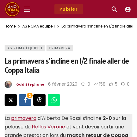
Publier
Home
AS ROMA équipe 1
La primavera s’incline en 1/2 finale aller
photo : asroma.com
AS ROMA ÉQUIPE 1
PRIMAVERA
La primavera s’incline en 1/2 finale aller de
Coppa Italia
6 février 2020
0
158
5
0
OddiStephane
2
La
primavera
d’Alberto De Rossi s’incline
2-0
sur la
pelouse du
Hellas Verone
et vont devoir sortir une
grande prestation lors du
match retour de Coppa