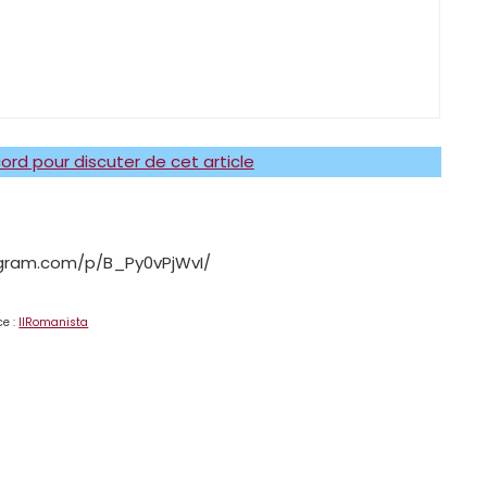
ord pour discuter de cet article
agram.com/p/B_Py0vPjWvI/
ce :
IlRomanista