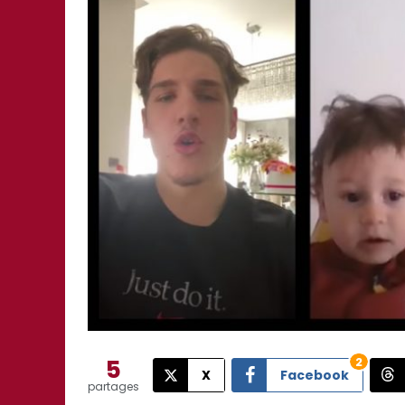
5
2
X
Facebook
partages