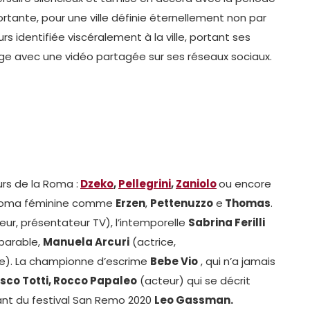
tante, pour une ville définie éternellement non par
urs identifiée viscéralement à la ville, portant ses
ge avec une vidéo partagée sur ses réseaux sociaux.
urs de la Roma :
Dzeko
,
Pellegrini
,
Zaniolo
ou encore
 Roma féminine comme
Erzen
,
Pettenuzzo
e
Thomas
.
ur, présentateur TV), l’intemporelle
Sabrina Ferilli
éparable,
Manuela Arcuri
(actrice,
). La championne d’escrime
Bebe Vio
, qui n’a jamais
sco Totti, Rocco Papaleo
(acteur) qui se décrit
nt du festival San Remo 2020
Leo Gassman.