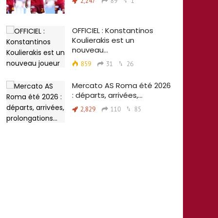
2,247
89
1
OFFICIEL : Konstantinos
Koulierakis est un
nouveau…
859
31
26
Mercato AS Roma été 2026
: départs, arrivées,…
2,829
110
85