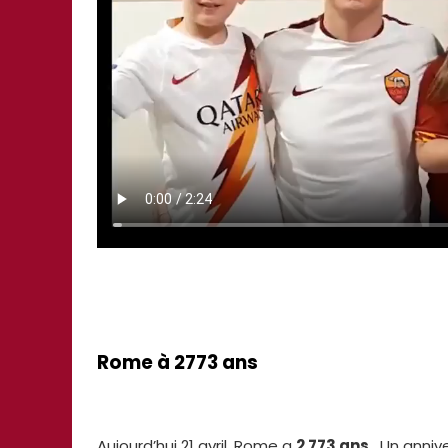
Rome à 2773 ans
Aujourd’hui 21 avril, Rome a
2 773 ans
. Un anniv