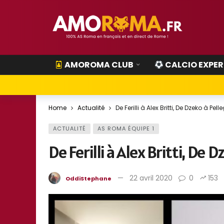
AMOROMA CLUB
CALCIO EXPER
Home
Actualité
De Ferilli à Alex Britti, De Dzeko à P
ACTUALITÉ
AS ROMA ÉQUIPE 1
De Ferilli à Alex Britti, De 
22 avril 2020
0
153
OddiStephane