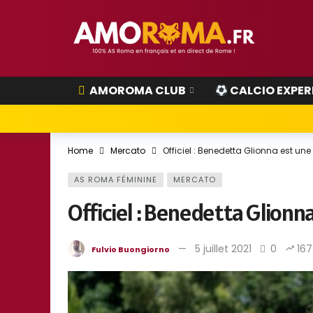
AMOROMA CLUB
CALCIO EXPER
Home
Mercato
Officiel : Benedetta Glionna est un
AS ROMA FÉMININE
MERCATO
Officiel : Benedetta Glionn
5 juillet 2021
0
167
Fulvio Buongiorno