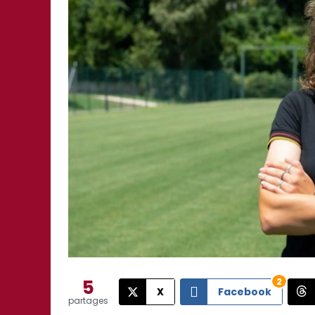
5
2
X
Facebook
partages