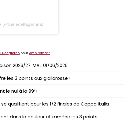
na (@benedettaglionna)
o Buongiorno
pour
AmoRoma.fr
 saison 2026/27. MAJ 01/06/2026
re les 3 points aux giallorosse !
 le nul à la 99′ !
se qualifient pour les 1/2 finales de Coppa Italia
sent dans la douleur et ramène les 3 points.