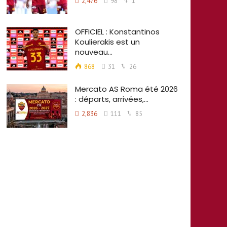
2,476
98
1
OFFICIEL : Konstantinos
Koulierakis est un
nouveau…
868
31
26
Mercato AS Roma été 2026
: départs, arrivées,…
2,836
111
85