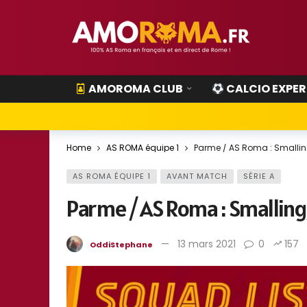
AMOROMA CLUB
CALCIO EXPER
Home
AS ROMA équipe 1
Parme / AS Roma : Smalling
AS ROMA ÉQUIPE 1
AVANT MATCH
SÉRIE A
Parme / AS Roma : Smalling
13 mars 2021
0
157
OddiStephane