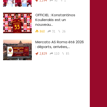
2,294
92
1
OFFICIEL : Konstantinos
Koulierakis est un
nouveau…
860
31
26
Mercato AS Roma été 2026
: départs, arrivées,…
2,829
110
85