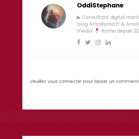
OddiStephane
▶ Consultant digital mar
blog AmoRoma.fr & Am
media'
Rome depuis 201
Veuillez vous connecter pour laisser un commenta