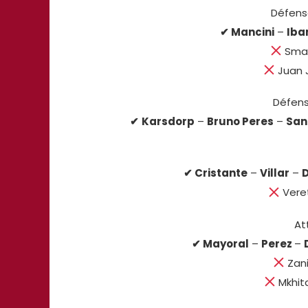
Défens
✔
Mancini
–
Iba
Smal
Juan J
Défens
✔
Karsdorp
–
Bruno Peres
–
San
✔ Cristante
–
Villar
–
Veret
At
✔ Mayoral
–
Perez
–
Zani
Mkhit