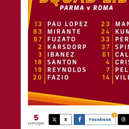
5
2
X
Facebook
partages