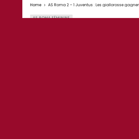
Home
AS Roma 2 – 1 Juventus : Les giallorosse gagnent
AS ROMA FÉMININE
AS Roma 2 – 1 Juventus : Les
Italia
13 mars 2021
0
1
Fulvio Buongiorno