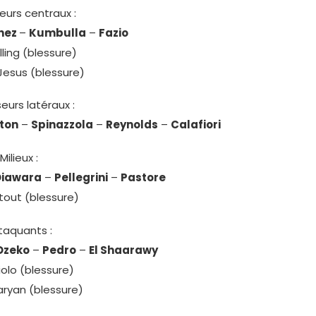
eurs centraux :
nez
–
Kumbulla
–
Fazio
ling (blessure)
esus (blessure)
eurs latéraux :
ton
–
Spinazzola
–
Reynolds
–
Calafiori
Milieux :
Diawara
–
Pellegrini
–
Pastore
out (blessure)
taquants :
Dzeko
–
Pedro
–
El Shaarawy
olo (blessure)
aryan (blessure)