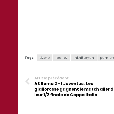
Tags:
dzeko
ibanez
mkhitaryan
parme
Article précédent
AS Roma 2 - 1 Juventus : Les
giallorosse gagnent le match aller d
leur 1/2 finale de Coppa Italia