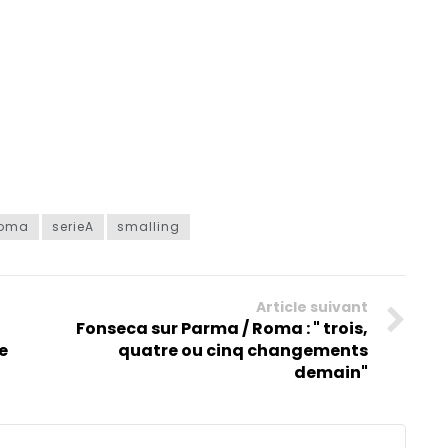
roma
serieA
smalling
Article suivant
Fonseca sur Parma / Roma : " trois,
e
quatre ou cinq changements
demain"