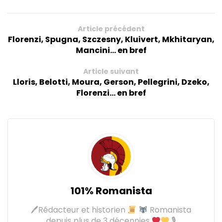
Article précédent
Florenzi, Spugna, Szczesny, Kluivert, Mkhitaryan,
Mancini... en bref
Article suivant
Lloris, Belotti, Moura, Gerson, Pellegrini, Dzeko,
Florenzi... en bref
101% Romanista
🖊Rédacteur et historien
Romanista
depuis plus de 3 décennies
🎙