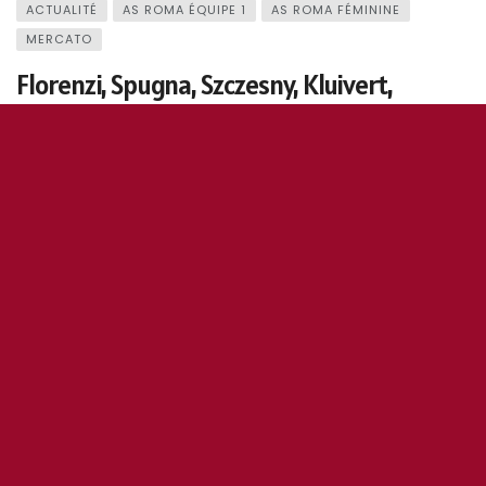
ACTUALITÉ
AS ROMA ÉQUIPE 1
AS ROMA FÉMININE
MERCATO
Florenzi, Spugna, Szczesny, Kluivert,
Mkhitaryan, Mancini… en bref
3 juin 2021
0
158
5
0
OddiStephane