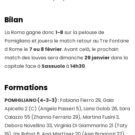
Bilan
La Roma gagne donc
1-8
sur la pelouse de
Pomigliano et jouera le match retour au Tre Fontane
d Rome le
7 ou 8 février
. Avant celà, le prochain
match des louves sera dimanche
29 janvier
dans la
capitale face à
Sassuolo
à
14h30
.
Formations
POMIGLIANO
(4-3-3) :
Fabiana Fierro 29, Gaia
Apicella 2 (C) (Angela Passeri 5), Lana Golob 26, Sara
Caiazzo 55 (Zhanna Ferrario 29), Martina Fusini 3,
Debora Novellino 33, Virginia DI Giammarino 21 (Taty
19), Iris Rabot 6, Ana Martínez 20 (Asia Bragonzi 22),