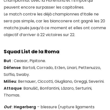
championnat avec la Fiorentina et l’Empoli qui
peuvent encore surpasser les capitolines.
Le match contre les déjà championnes d’Italie ne
sera pas simple, car les bianconere ont gagné les 20
matchs joués jusqu’à ce moment et elles ont comme
objectif d’arriver à 22 victoires sur 22.
Squad List de la Roma
But
: Ceasar, Pipitone.
Défense
: Bartoli, Corrado, Eržen, Linari, Pettenuzzo,
Soffia, Swaby.
Milieu
: Bernauer, Ciccotti, Giugliano, Greggi, Severini.
Attaque
: Banušić, Bonfantini, Lázaro, Serturini,
Thomas.
Out
:
Hegerberg
– blessure (rupture ligaments