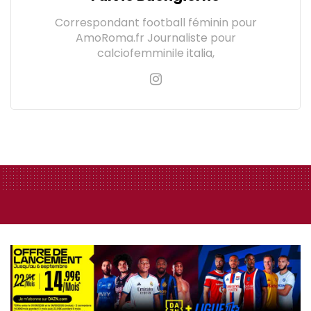
Correspondant football féminin pour
AmoRoma.fr Journaliste pour
calciofemminile italia,