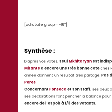
[adrotate group= »16″]
Synthèse :
D’après vos votes,
seul
Mkhitaryan
est indis
Mirante
a encore une très bonne cote
chez l
année donnent un résultat très partagé.
Pas 
Peres
.
Concernant
Fonseca
et son staff
, ses deux 
ses déclarations font pencher la balance pour 
encore de l’espoir à 1/3 des votants
.