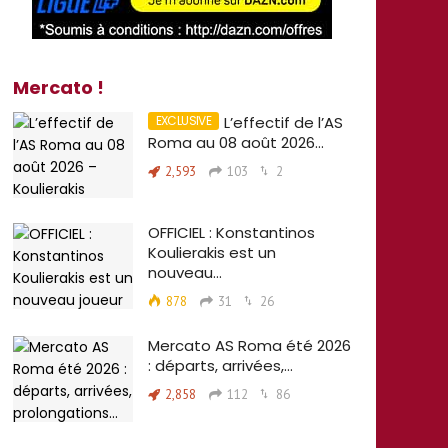
Mercato !
L’effectif de l’AS
Roma au 08 août 2026…
2,593
103
2
OFFICIEL : Konstantinos
Koulierakis est un
nouveau…
878
31
26
Mercato AS Roma été 2026
: départs, arrivées,…
2,858
112
86