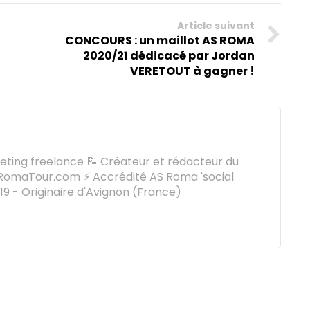
Article suivant
CONCOURS : un maillot AS ROMA
2020/21 dédicacé par Jordan
VERETOUT à gagner !
keting freelance 📝 Créateur et rédacteur du
omaTour.com ⚡ Accrédité AS Roma 'social
9 - Originaire d'Avignon (France)