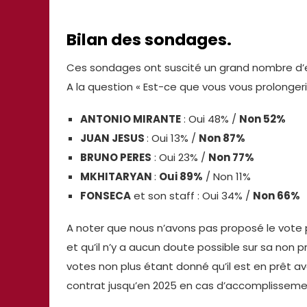
Bilan des sondages.
Ces sondages ont suscité un grand nombre d
A la question « Est-ce que vous vous prolongeri
ANTONIO MIRANTE
: Oui 48% /
Non 52%
JUAN JESUS
: Oui 13% /
Non 87%
BRUNO PERES
: Oui 23% /
Non 77%
MKHITARYAN
:
Oui 89%
/ Non 11%
FONSECA
et son staff : Oui 34% /
Non 66%
A noter que nous n’avons pas proposé le vote
et qu’il n’y a aucun doute possible sur sa non
votes non plus étant donné qu’il est en prêt a
contrat jusqu’en 2025 en cas d’accomplisseme