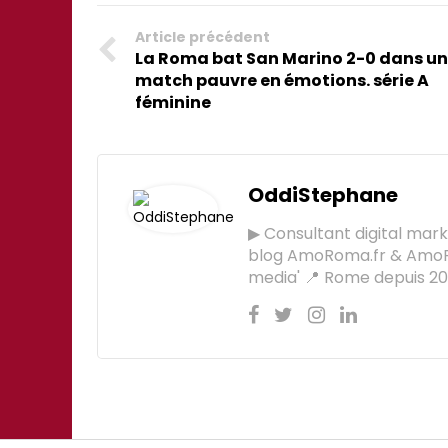
Article précédent
La Roma bat San Marino 2-0 dans un
match pauvre en émotions. série A
féminine
OddiStephane
▶ Consultant digital mar
blog AmoRoma.fr & AmoR
media' 📍 Rome depuis 201