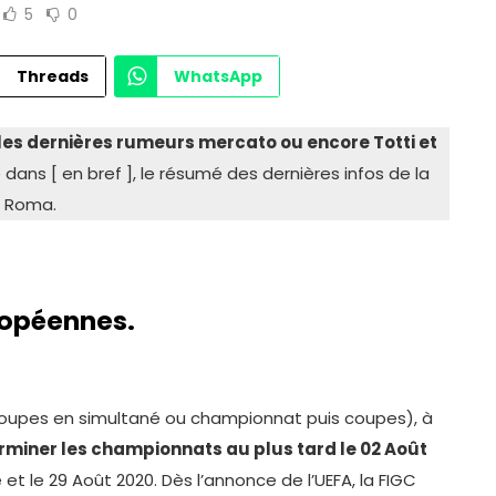
 la Lazio ? [En Bref]
5
0
Threads
WhatsApp
, les dernières rumeurs mercato ou encore Totti et
dans [ en bref ], le résumé des dernières infos de la
Roma.
ropéennes.
coupes en simultané ou championnat puis coupes), à
erminer les championnats au plus tard le 02 Août
et le 29 Août 2020. Dès l’annonce de l’UEFA, la FIGC