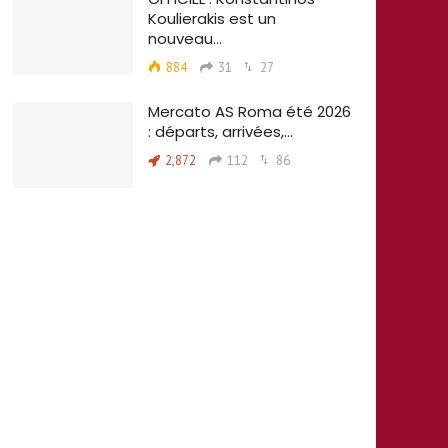
Koulierakis est un
nouveau…
884
31
27
Mercato AS Roma été 2026
: départs, arrivées,…
2,872
112
86