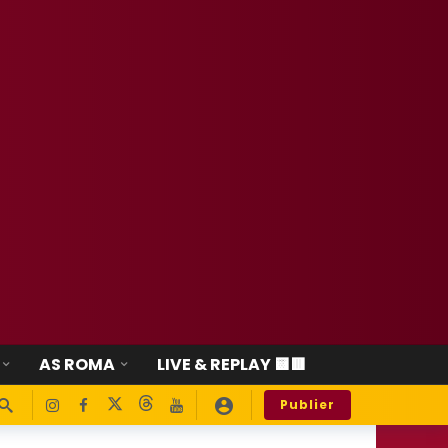
AS ROMA
LIVE & REPLAY 🟨🟥
Publier