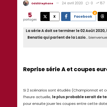
Home
Actualité
Reprise série A, mercato et un Totti à
24 avril 2020
0
157
OddiStephane
5
2
X
Facebook
partages
La série A doit se terminer le 02 Août 2020
Benatia qui parlent de la Lazio
… bienvenue 
Reprise série A et coupes eu
Si 2 scénarios sont étudiés (Championnat et 
l’heure actuelle,
le plus probable serait de t
pour ensuite jouer les coupes entre cette date 