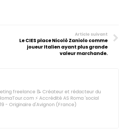
Article suivant
Le CIES place Nicolò Zaniolo comme
joueur Italien ayant plus grande
valeur marchande.
keting freelance 📝 Créateur et rédacteur du
omaTour.com ⚡ Accrédité AS Roma 'social
9 - Originaire d'Avignon (France)