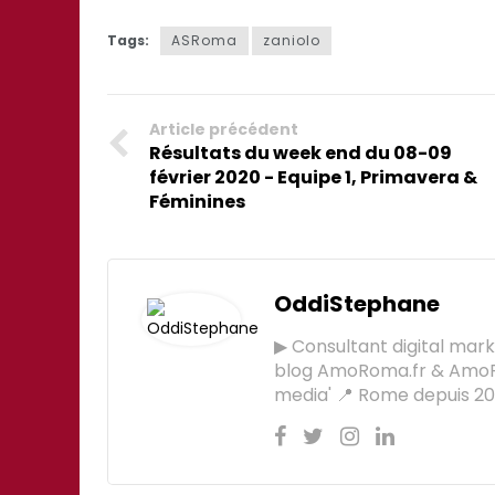
Tags:
ASRoma
zaniolo
Article précédent
Résultats du week end du 08-09
février 2020 - Equipe 1, Primavera &
Féminines
OddiStephane
▶ Consultant digital mar
blog AmoRoma.fr & AmoR
media' 📍 Rome depuis 201