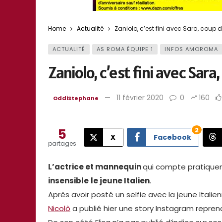
Home
Actualité
Zaniolo, c’est fini avec Sara, coup d
ACTUALITÉ
AS ROMA ÉQUIPE 1
INFOS AMOROMA
Zaniolo, c’est fini avec Sara
11 février 2020
0
160
OddiStephane
5
2
X
Facebook
partages
L’actrice et mannequin
qui compte pratiquem
insensible
le jeune Italien
.
Après avoir posté un selfie avec la jeune Itali
Nicolò
a publié hier une story Instagram repren