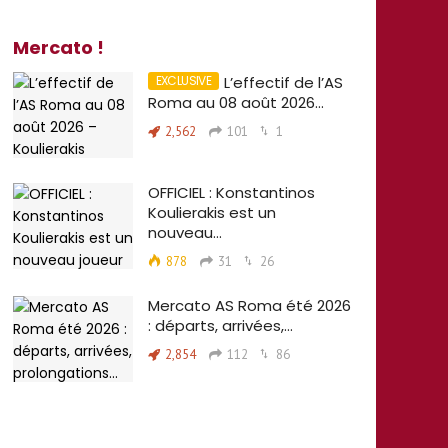
Mercato !
L’effectif de l’AS
Roma au 08 août 2026…
2,562
101
1
OFFICIEL : Konstantinos
Koulierakis est un
nouveau…
878
31
26
Mercato AS Roma été 2026
: départs, arrivées,…
2,854
112
86