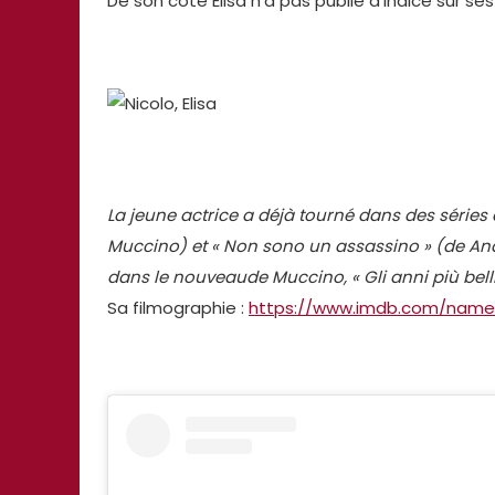
De son côté Elisa n’a pas publié d’indice sur s
La jeune actrice a déjà tourné dans des séries
Muccino) et « Non sono un assassino » (de And
dans le nouveaude Muccino, « Gli anni più belli
Sa filmographie :
https://www.imdb.com/name