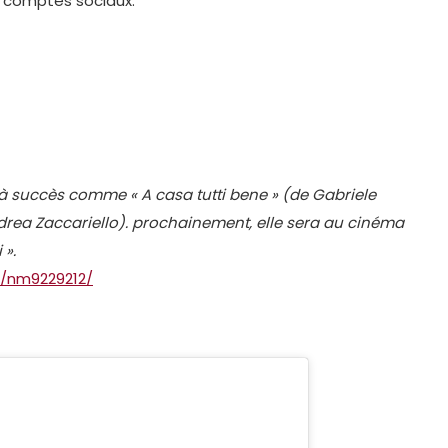
es comptes sociaux.
 à succès comme « A casa tutti bene » (de Gabriele
rea Zaccariello). prochainement, elle sera au cinéma
 ».
/nm9229212/