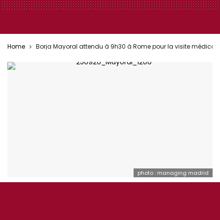
Home
Borja Mayoral attendu à 9h30 à Rome pour la visite médical
photo : managing madrid
AS ROMA ÉQUIPE 1
MERCATO
Borja Mayoral attendu à 9h30 à Rome